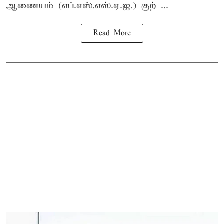
ஆணையம் (எப்.எஸ்.எஸ்.ஏ.ஐ.) குற் ...
Read More