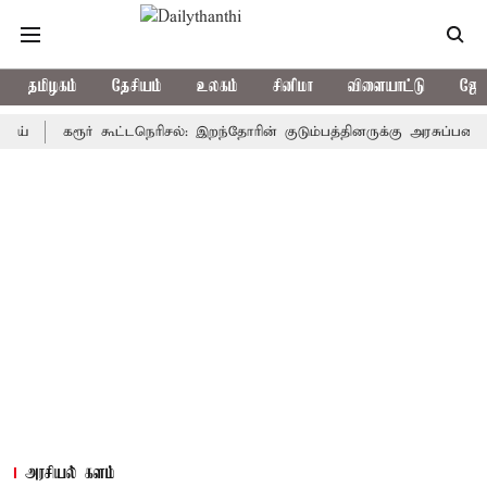
தமிழகம்
தேசியம்
உலகம்
சினிமா
விளையாட்டு
ஜோத
கரூர் கூட்டநெரிசல்: இறந்தோரின் குடும்பத்தினருக்கு அரசுப்பணி வழக்கு;
அரசியல் களம்