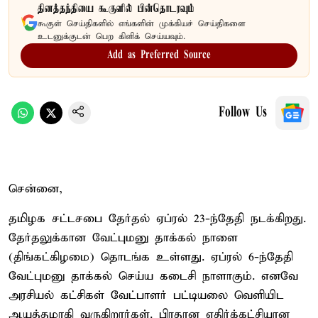
தினத்தந்தியை கூகுளில் பின்தொடரவும்
கூகுள் செய்திகளில் எங்களின் முக்கியச் செய்திகளை
உடனுக்குடன் பெற கிளிக் செய்யவும்.
Add as Preferred Source
Follow Us
சென்னை,
தமிழக சட்டசபை தேர்தல் ஏப்ரல் 23-ந்தேதி நடக்கிறது.
தேர்தலுக்கான வேட்புமனு தாக்கல் நாளை
(திங்கட்கிழமை) தொடங்க உள்ளது. ஏப்ரல் 6-ந்தேதி
வேட்புமனு தாக்கல் செய்ய கடைசி நாளாகும். எனவே
அரசியல் கட்சிகள் வேட்பாளர் பட்டியலை வெளியிட
ஆயத்தமாகி வருகிறார்கள். பிரதான எதிர்க்கட்சியான