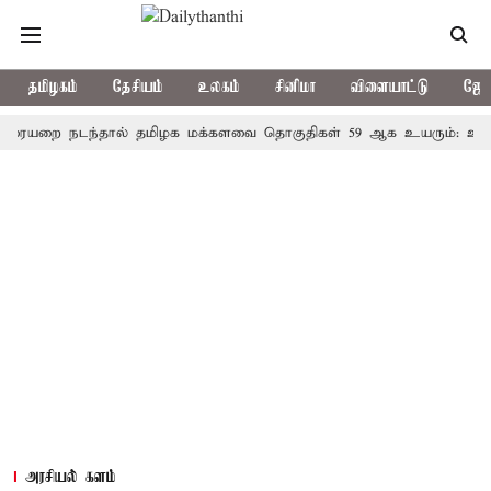
தமிழகம்
தேசியம்
உலகம்
சினிமா
விளையாட்டு
ஜோத
 நடந்தால் தமிழக மக்களவை தொகுதிகள் 59 ஆக உயரும்: உத்தேச பட
அரசியல் களம்