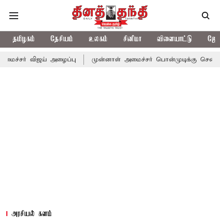
தமிழகம்
தேசியம்
உலகம்
சினிமா
விளையாட்டு
ஜோத
ிஜய் அழைப்பு
முன்னாள் அமைச்சர் பொன்முடிக்கு சென்னை நீதிமன்றம
அரசியல் களம்