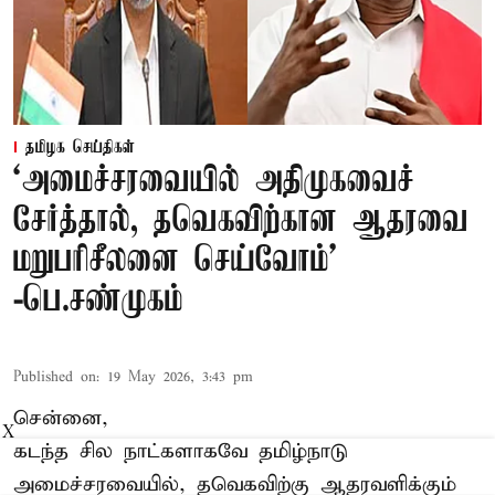
தமிழக செய்திகள்
‘அமைச்சரவையில் அதிமுகவைச்
சேர்த்தால், தவெகவிற்கான ஆதரவை
மறுபரிசீலனை செய்வோம்'
-பெ.சண்முகம்
Published on
:
19 May 2026, 3:43 pm
சென்னை,
X
கடந்த சில நாட்களாகவே தமிழ்நாடு
அமைச்சரவையில், தவெகவிற்கு ஆதரவளிக்கும்