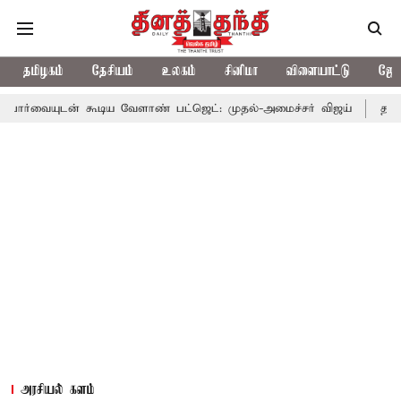
தமிழகம்
தேசியம்
உலகம்
சினிமா
விளையாட்டு
ஜோத
 கூடிய வேளாண் பட்ஜெட்: முதல்-அமைச்சர் விஜய்
தமிழக அரசியலில
அரசியல் களம்