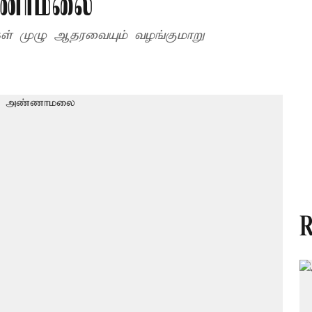
்ணாமலை
்கள் முழு ஆதரவையும் வழங்குமாறு
R