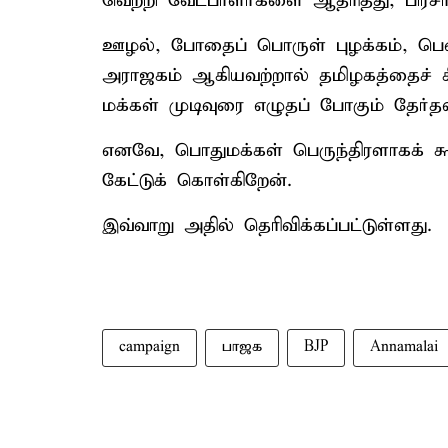
வெற்றி வேட்பாளர்களை ஆதரித்து, பிரச
ஊழல், போதைப் பொருள் புழக்கம், பெண்
அராஜகம் ஆகியவற்றால் தமிழகத்தைச் ச
மக்கள் முடிவுரை எழுதப் போகும் தேர்த
எனவே, பொதுமக்கள் பெருந்திரளாகக் க
கேட்டுக் கொள்கிறேன்.
இவ்வாறு அதில் தெரிவிக்கப்பட்டுள்ளது.
campaign
பாஜக
BJP
Annamalai