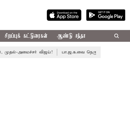
சிறப்புக் கட்டுரைகள்
ஆண்டு சந்தா
ல்-அமைச்சர் விஜய்!
பா.ஜ.க.வை நெருங்குகிறதா தி.மு.க.? அன