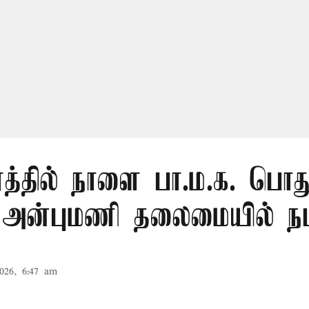
ரத்தில் நாளை பா.ம.க. பொது
: அன்புமணி தலைமையில் நட
026, 6:47 am