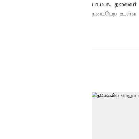
பா.ம.க. தலைவர்
நடைபெற உள்ள ப