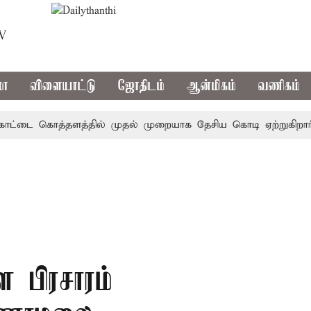
TV
மா
விளையாட்டு
ஜோதிடம்
ஆன்மிகம்
வணிகம்
டை கொத்தளத்தில் முதல் முறையாக தேசிய கொடி ஏற்றுகிறார், முத
 பிரசாரம்