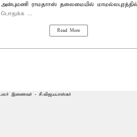
 அன்புமணி ராமதாாஸ்
தலைமையில் மாமல்லபுரத்தி
ொதுக்க ...
Read More