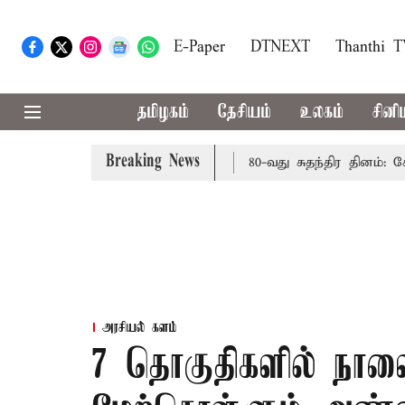
E-Paper
DTNEXT
Thanthi 
தமிழகம்
தேசியம்
உலகம்
சினி
Breaking News
 மத்திய அரசு கூறுவதென்ன..?
80-வது சுதந்திர தினம்: கோட்
அரசியல் களம்
7 தொகுதிகளில் நாளை