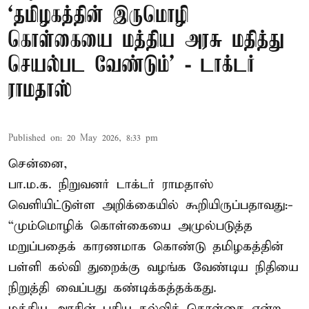
‘தமிழகத்தின் இருமொழி
கொள்கையை மத்திய அரசு மதித்து
செயல்பட வேண்டும்’ - டாக்டர்
ராமதாஸ்
Published on
:
20 May 2026, 8:33 pm
சென்னை,
பா.ம.க. நிறுவனர் டாக்டர் ராமதாஸ்
வெளியிட்டுள்ள அறிக்கையில் கூறியிருப்பதாவது:-
“மும்மொழிக் கொள்கையை அமுல்படுத்த
மறுப்பதைக் காரணமாக கொண்டு தமிழகத்தின்
பள்ளி கல்வி துறைக்கு வழங்க வேண்டிய நிதியை
நிறுத்தி வைப்பது கண்டிக்கத்தக்கது.
மத்திய அரசின் புதிய கல்விக் கொள்கை என்ற