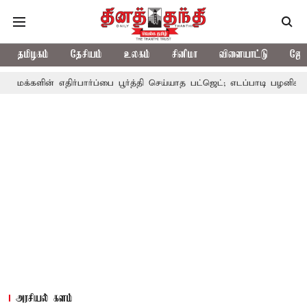
தமிழகம்
தேசியம்
உலகம்
சினிமா
விளையாட்டு
ஜோத
 எதிர்பார்ப்பை பூர்த்தி செய்யாத பட்ஜெட்; எடப்பாடி பழனிசாமி
பட்ஜெ
அரசியல் களம்