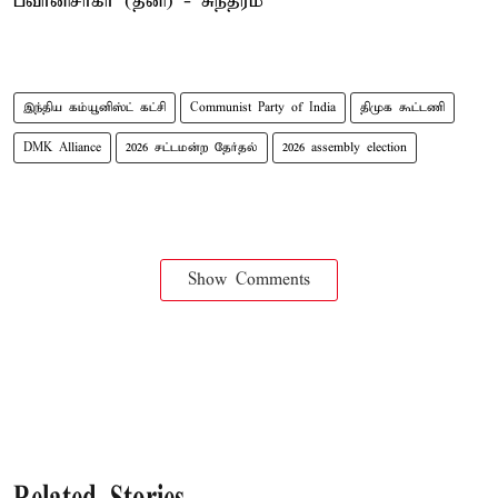
பவானிசாகர் (தனி) - சுந்தரம்
இந்திய கம்யூனிஸ்ட் கட்சி
Communist Party of India
திமுக கூட்டணி
DMK Alliance
2026 சட்டமன்ற தேர்தல்
2026 assembly election
Show Comments