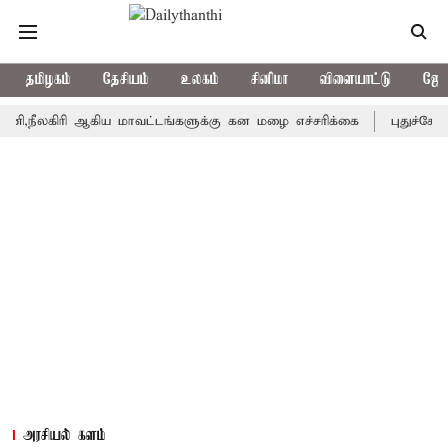
தமிழகம்
தேசியம்
உலகம்
சினிமா
விளையாட்டு
ஜோத
ிரி ஆகிய மாவட்டங்களுக்கு கன மழை எச்சரிக்கை
புதுச்சேரி சட்ட
அரசியல் களம்