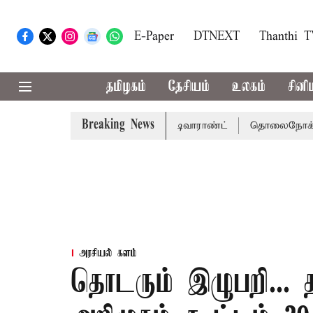
E-Paper
DTNEXT
Thanthi 
தமிழகம்
தேசியம்
உலகம்
சினி
Breaking News
ு சென்னை நீதிமன்றம் பிடிவாராண்ட்
தொலைநோக்கு பார்வையு
அரசியல் களம்
தொடரும் இழுபறி...