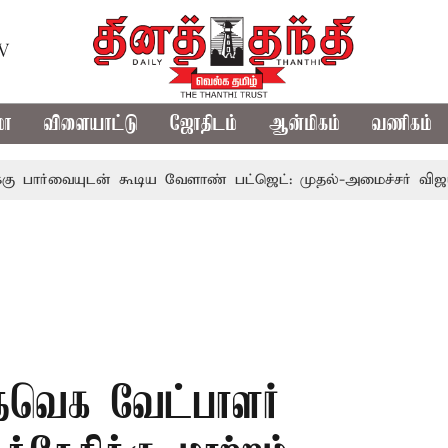
TV
மா
விளையாட்டு
ஜோதிடம்
ஆன்மிகம்
வணிகம்
டன் கூடிய வேளாண் பட்ஜெட்: முதல்-அமைச்சர் விஜய்
தமிழ
 தவெக வேட்பாளர்