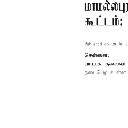
மாமல்லபு
கூட்டம்
Published on
:
28 Jul 2
சென்னை,
பா.ம.க. தலைவர்
நடைபெற உள்ள ப