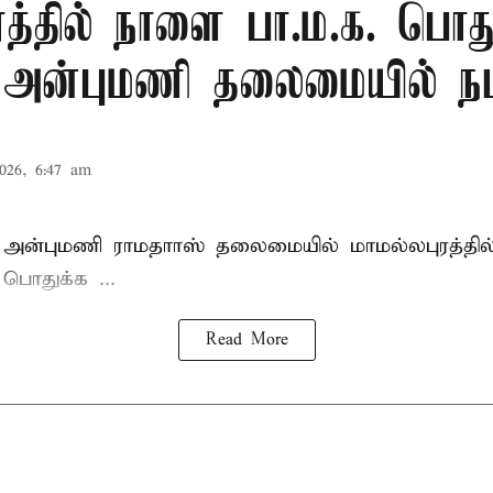
ரத்தில் நாளை பா.ம.க. பொது
: அன்புமணி தலைமையில் நட
026, 6:47 am
 அன்புமணி ராமதாாஸ்
தலைமையில் மாமல்லபுரத்தி
ொதுக்க ...
Read More