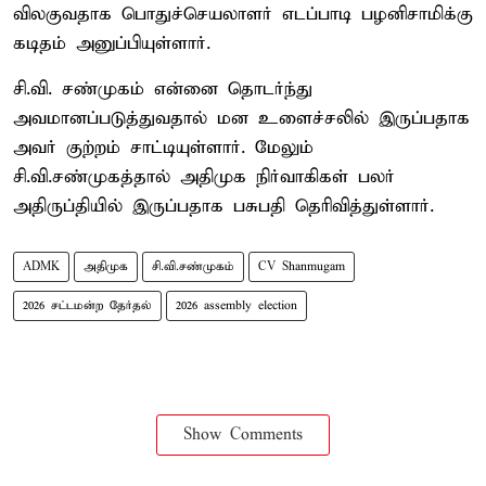
விலகுவதாக பொதுச்செயலாளர் எடப்பாடி பழனிசாமிக்கு
கடிதம் அனுப்பியுள்ளார்.
சி.வி. சண்முகம் என்னை தொடர்ந்து
அவமானப்படுத்துவதால் மன உளைச்சலில் இருப்பதாக
அவர் குற்றம் சாட்டியுள்ளார். மேலும்
சி.வி.சண்முகத்தால் அதிமுக நிர்வாகிகள் பலர்
அதிருப்தியில் இருப்பதாக பசுபதி தெரிவித்துள்ளார்.
ADMK
அதிமுக
சி.வி.சண்முகம்
CV Shanmugam
2026 சட்டமன்ற தேர்தல்
2026 assembly election
Show Comments