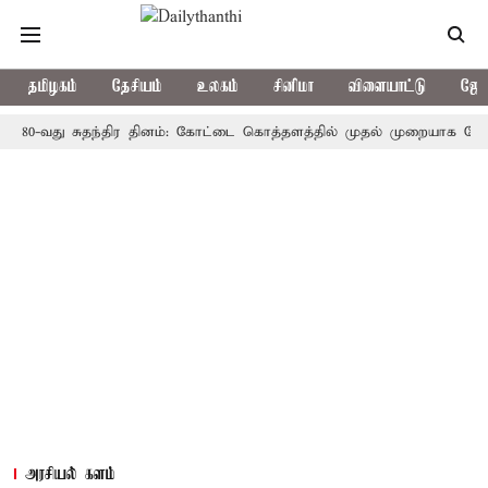
தமிழகம்
தேசியம்
உலகம்
சினிமா
விளையாட்டு
ஜோத
வது சுதந்திர தினம்: கோட்டை கொத்தளத்தில் முதல் முறையாக தேசிய கொடி 
அரசியல் களம்