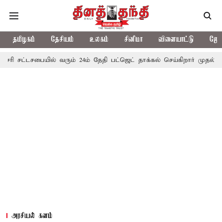
தமிழகம்
தேசியம்
உலகம்
சினிமா
விளையாட்டு
ஜோத
சபையில் வரும் 24ம் தேதி பட்ஜெட் தாக்கல் செய்கிறார் முதல்-அமைச்சர் ரங்
அரசியல் களம்