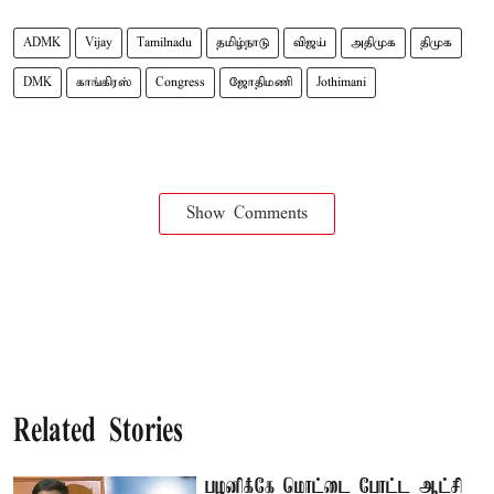
ADMK
Vijay
Tamilnadu
தமிழ்நாடு
விஜய்
அதிமுக
திமுக
DMK
காங்கிரஸ்
Congress
ஜோதிமணி
Jothimani
Show Comments
Related Stories
பழனிக்கே மொட்டை போட்ட ஆட்சி