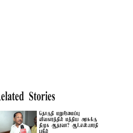
elated Stories
தொகுதி மறுசீரமைப்பு
விவகாரத்தில் மத்திய அரசுக்கு
திமுக ஆதரவா? ஆர்.எஸ்.பாரதி
பதில்