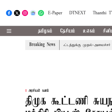
E-Paper
DTNEXT
Thanthi 
தமிழகம்
தேசியம்
உலகம்
சினி
Breaking News
காரம்: எம்.பி.க்கள் கூட்டத்துக்கு முதல்-அமைச்சர் விஜய் அழ
அரசியல் களம்
திமுக கூட்டணி சுயநல