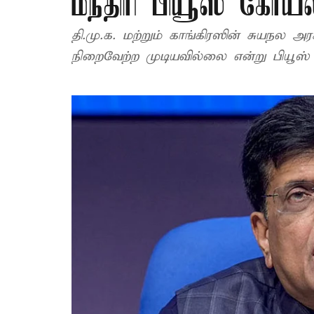
மந்திரி பியூஸ் கோயல
தி.மு.க. மற்றும் காங்கிரஸின் சுயநல அ
நிறைவேற்ற முடியவில்லை என்று பியூஸ்