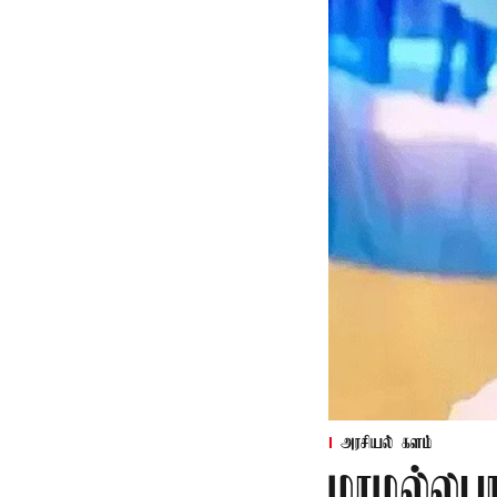
அரசியல் களம்
மாமல்லபு