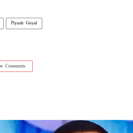
Piyush Goyal
ow Comments