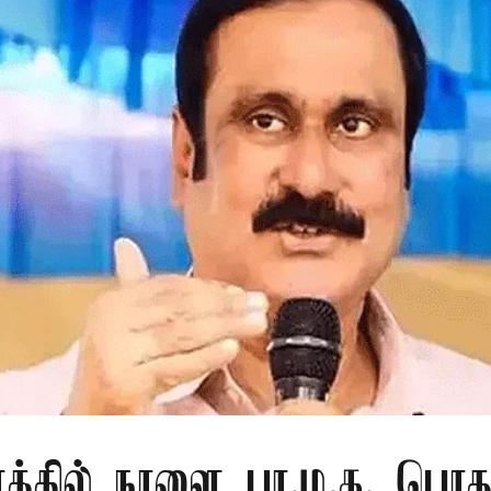
ரத்தில் நாளை பா.ம.க. பொது