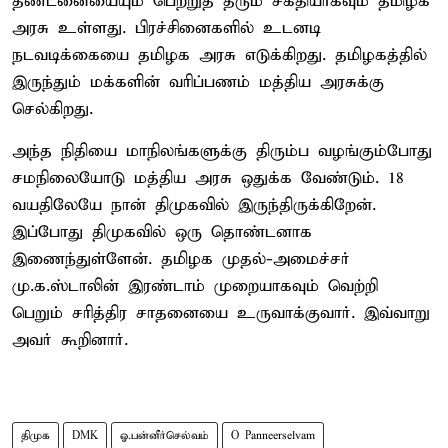
தண்டனையையும் பெற்றுத் தரும் சக்தியாகவும் தமிழக
அரசு உள்ளது. பிரச்சினைகளில் உடனடி
நடவடிக்கையை தமிழக அரசு எடுக்கிறது. தமிழகத்தில்
இருந்தும் மக்களின் வரிப்பணம் மத்திய அரசுக்கு
செல்கிறது.
அந்த நிதியை மாநிலங்களுக்கு திரும்ப வழங்கும்போது
சமநிலையோடு மத்திய அரசு ஒதுக்க வேண்டும். 18
வயதிலேயே நான் திமுகவில் இருந்திருக்கிறேன்.
இப்போது திமுகவில் ஒரு தொண்டனாக
இணைந்துள்ளேன். தமிழக முதல்-அமைச்சர்
மு.க.ஸ்டாலின் இரண்டாம் முறையாகவும் வெற்றி
பெறும் சரித்திர சாதனையை உருவாக்குவார். இவ்வாறு
அவர் கூறினார்.
திமுக
DMK
ஓ.பன்னீர்செல்வம்
O Panneerselvam