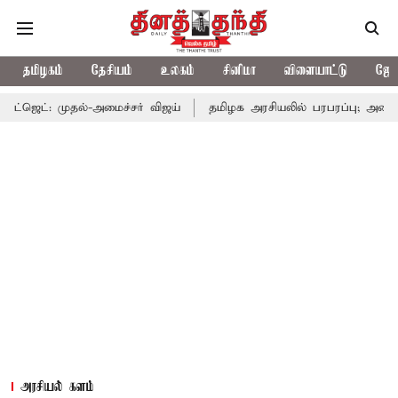
தமிழகம்
தேசியம்
உலகம்
சினிமா
விளையாட்டு
ஜோத
ல்-அமைச்சர் விஜய்
தமிழக அரசியலில் பரபரப்பு; அமைச்சர் ஆனந்த் 
அரசியல் களம்