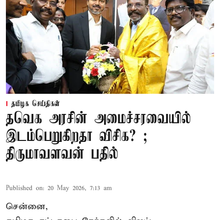
தமிழக செய்திகள்
தவெக அரசின் அமைச்சரவையில்
இடம்பெறுகிறதா விசிக? ;
திருமாவளவன் பதில்
Published on
:
20 May 2026, 7:13 am
சென்னை,