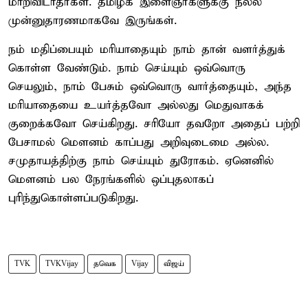
மாறிவிடாதீர்கள். தமிழக இளைஞர்களுக்கு நல்ல
முன்னுதாரணமாகவே இருங்கள்.
நம் மதிப்பையும் மரியாதையும் நாம் தான் வளர்த்துக்
கொள்ள வேண்டும். நாம் செய்யும் ஒவ்வொரு
செயலும், நாம் பேசும் ஒவ்வொரு வார்த்தையும், அந்த
மரியாதையை உயர்த்தவோ அல்லது மெதுவாகக்
குறைக்கவோ செய்கிறது. சரியோ தவறோ அதைப் பற்றி
பேசாமல் மௌனம் காப்பது அறிவுடைமை அல்ல.
சமுதாயத்திற்கு நாம் செய்யும் துரோகம். ஏனெனில்
மௌனம் பல நேரங்களில் ஒப்புதலாகப்
புரிந்துகொள்ளப்படுகிறது.
TVK
TVKVijay
தவெக
Vijay
விஜய்