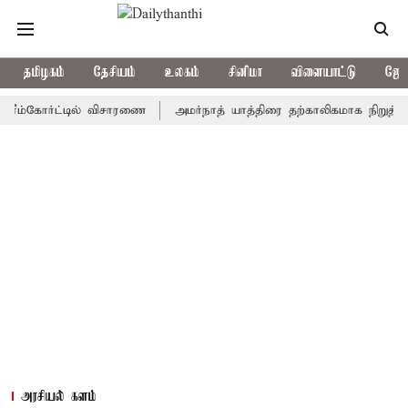
தமிழகம்
தேசியம்
உலகம்
சினிமா
விளையாட்டு
ஜோத
கோர்ட்டில் விசாரணை
அமர்நாத் யாத்திரை தற்காலிகமாக நிறுத்தம்
இ
அரசியல் களம்