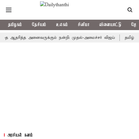
தமிழகம்
தேசியம்
உலகம்
சினிமா
விளையாட்டு
ஜோத
 ஆதரித்த அனைவருக்கும் நன்றி: முதல்-அமைச்சர் விஜய்
தமிழ்த்தாய் வா
அரசியல் களம்