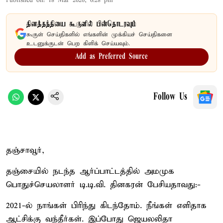
Published on
:
18 Mar 2026, 6:28 pm
தினத்தந்தியை கூகுளில் பின்தொடரவும்
கூகுள் செய்திகளில் எங்களின் முக்கியச் செய்திகளை
உடனுக்குடன் பெற கிளிக் செய்யவும்.
Add as Preferred Source
Follow Us
தஞ்சாவூர்,
தஞ்சையில் நடந்த ஆர்ப்பாட்டத்தில் அமமுக
பொதுச்செயலாளர் டி.டி.வி. தினகரன் பேசியதாவது:-
2021-ல் நாங்கள் பிரிந்து கிடந்தோம். நீங்கள் எளிதாக
ஆட்சிக்கு வந்தீர்கள். இப்போது ஜெயலலிதா