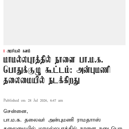
அரசியல் களம்
மாமல்லபுரத்தில் நாளை பா.ம.க.
பொதுக்குழு கூட்டம்: அன்புமணி
தலைமையில் நடக்கிறது
Published on
:
28 Jul 2026, 6:47 am
சென்னை,
பா.ம.க. தலைவர் அன்புமணி ராமதாாஸ்
தலைமையில் மாமல்லபுரத்தில் நாளை நடைபெற