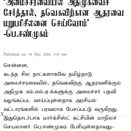
‘அமைச்சரவையில் அதிமுகவைச்
சேர்த்தால், தவெகவிற்கான ஆதரவை
மறுபரிசீலனை செய்வோம்'
-பெ.சண்முகம்
Published on
:
19 May 2026, 3:43 pm
சென்னை,
கடந்த சில நாட்களாகவே தமிழ்நாடு
அமைச்சரவையில், தவெகவிற்கு ஆதரவளிக்கும்
அதிமுக எம்.எல்.ஏ.க்களுக்கு அமைச்சர் பதவி
வழங்கப்பட வாய்ப்புள்ளதாக அரசியல்
வட்டாரங்களில் பரவலாக பேசப்பட்டு வருகிறது.
X
இதுதொடர்பாக மார்க்சிஸ்ட் கட்சியின் மாநிலச்
செயலாளர் பெ.சண்முகம் பேசியுள்ளதாவது:-