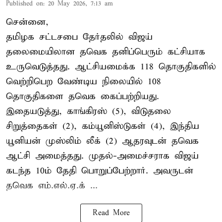
Published on
:
20 May 2026, 7:13 am
சென்னை,
தமிழக சட்டசபை தேர்தலில் விஜய்
தலைமையிலான தவெக தனிப்பெரும் கட்சியாக
உருவெடுத்தது. ஆட்சியமைக்க 118 தொகுதிகளில்
வெற்றிபெற வேண்டிய நிலையில் 108
தொகுதிகளை தவெக கைப்பற்றியது.
இதையடுத்து, காங்கிரஸ் (5), விடுதலை
சிறுத்தைகள் (2), கம்யூனிஸ்டுகள் (4), இந்திய
யூனியன் முஸ்லிம் லீக் (2) ஆதரவுடன் தவெக
ஆட்சி அமைத்தது. முதல்-அமைச்சராக விஜய்
கடந்த 10ம் தேதி பொறுப்பேற்றார். அவருடன்
தவெக எம்.எல்.ஏ.க் ...
Read More