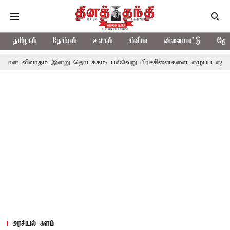
தமிழகம்
தேசியம்
உலகம்
சினிமா
விளையாட்டு
ஜோத
் இன்று தொடக்கம்: பல்வேறு பிரச்சினைகளை எழுப்ப எதிர்க்கட்சிகள் திட
அரசியல் களம்