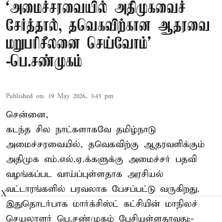
‘அமைச்சரவையில் அதிமுகவைச்
சேர்த்தால், தவெகவிற்கான ஆதரவை
மறுபரிசீலனை செய்வோம்'
-பெ.சண்முகம்
Published on
:
19 May 2026, 3:43 pm
சென்னை,
கடந்த சில நாட்களாகவே தமிழ்நாடு
அமைச்சரவையில், தவெகவிற்கு ஆதரவளிக்கும்
அதிமுக எம்.எல்.ஏ.க்களுக்கு அமைச்சர் பதவி
வழங்கப்பட வாய்ப்புள்ளதாக அரசியல்
வட்டாரங்களில் பரவலாக பேசப்பட்டு வருகிறது.
X
இதுதொடர்பாக மார்க்சிஸ்ட் கட்சியின் மாநிலச்
செயலாளர் பெ.சண்முகம் பேசியுள்ளதாவது:-