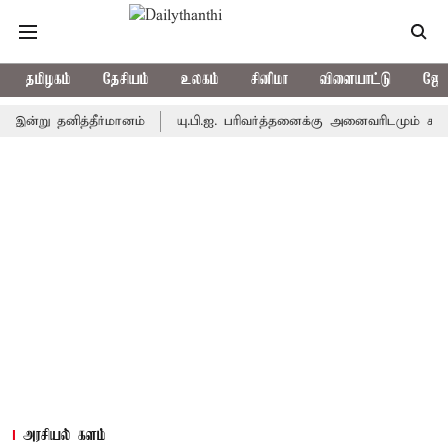
தமிழகம்
தேசியம்
உலகம்
சினிமா
விளையாட்டு
ஜோத
ு தனித்தீர்மானம்
யு.பி.ஐ. பரிவர்த்தனைக்கு அனைவரிடமும் கட்டணம் வ
அரசியல் களம்