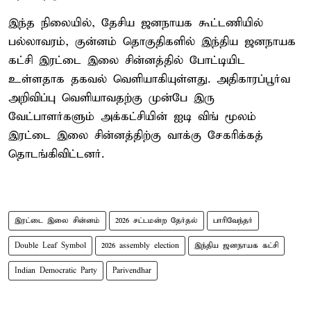
இந்த நிலையில், தேசிய ஜனநாயக கூட்டணியில்
பல்லாவரம், குன்னம் தொகுதிகளில் இந்திய ஜனநாயக
கட்சி இரட்டை இலை சின்னத்தில் போட்டியிட
உள்ளதாக தகவல் வெளியாகியுள்ளது. அதிகாரப்பூர்வ
அறிவிப்பு வெளியாவதற்கு முன்பே இரு
வேட்பாளர்களும் அக்கட்சியின் ஐடி விங் மூலம்
இரட்டை இலை சின்னத்திற்கு வாக்கு சேகரிக்கத்
தொடங்கிவிட்டனர்.
இரட்டை இலை சின்னம்
2026 சட்டமன்ற தேர்தல்
பாரிவேந்தர்
Double Leaf Symbol
2026 assembly election
இந்திய ஜனநாயக கட்சி
Indian Democratic Party
Parivendhar