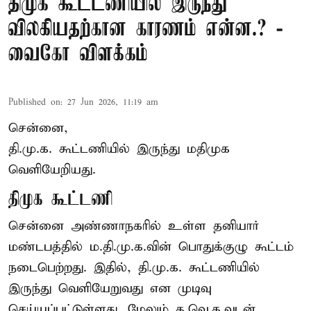
திமுக கூட்டணியில் இருந்து
விலகியதற்கான காரணம் என்ன.? -
வைகோ விளக்கம்
Published on
:
27 Jun 2026, 11:19 am
சென்னை,
தி.மு.க. கூட்டணியில் இருந்து மதிமுக
வெளியேறியது.
திமுக கூட்டணி
சென்னை அண்ணாநகரில் உள்ள தனியார்
மண்டபத்தில் ம.தி.மு.க.வின் பொதுக்குழு கூட்டம்
நடைபெற்றது. இதில், தி.மு.க. கூட்டணியில்
இருந்து வெளியேறுவது என முடிவு
செய்யப்பட்டுள்ளது. மேலும் த.வெ.க.வுடன்