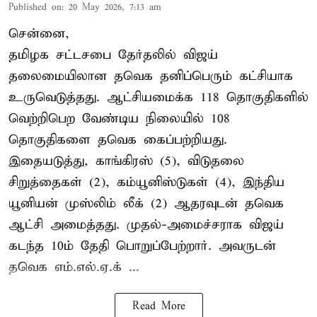
Published on
:
20 May 2026, 7:13 am
சென்னை,
தமிழக சட்டசபை தேர்தலில் விஜய்
தலைமையிலான தவெக தனிப்பெரும் கட்சியாக
உருவெடுத்தது. ஆட்சியமைக்க 118 தொகுதிகளில்
வெற்றிபெற வேண்டிய நிலையில் 108
தொகுதிகளை தவெக கைப்பற்றியது.
இதையடுத்து, காங்கிரஸ் (5), விடுதலை
சிறுத்தைகள் (2), கம்யூனிஸ்டுகள் (4), இந்திய
யூனியன் முஸ்லிம் லீக் (2) ஆதரவுடன் தவெக
ஆட்சி அமைத்தது. முதல்-அமைச்சராக விஜய்
கடந்த 10ம் தேதி பொறுப்பேற்றார். அவருடன்
தவெக எம்.எல்.ஏ.க் ...
Read More