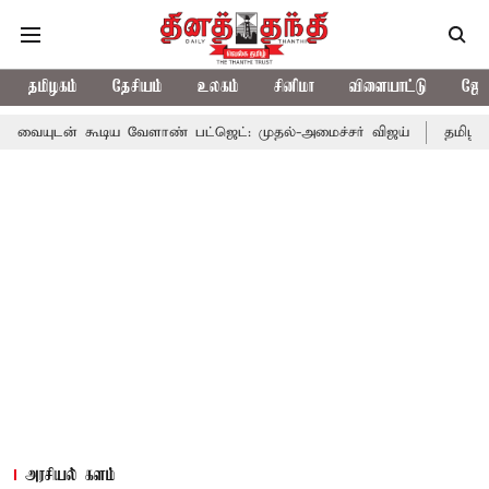
தமிழகம்
தேசியம்
உலகம்
சினிமா
விளையாட்டு
ஜோத
ூடிய வேளாண் பட்ஜெட்: முதல்-அமைச்சர் விஜய்
தமிழக அரசியலில் 
அரசியல் களம்