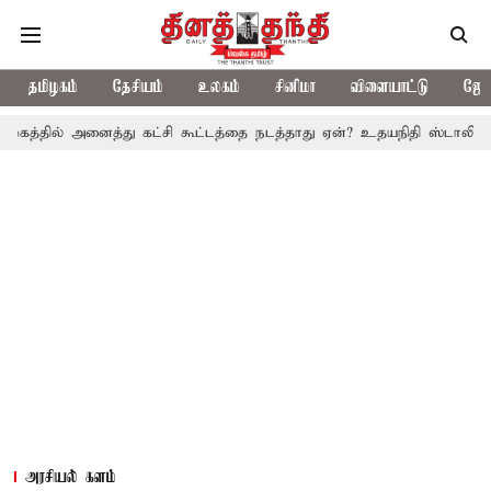
தமிழகம்
தேசியம்
உலகம்
சினிமா
விளையாட்டு
ஜோத
்தில் அனைத்து கட்சி கூட்டத்தை நடத்தாது ஏன்? உதயநிதி ஸ்டாலின் கேள்வ
அரசியல் களம்