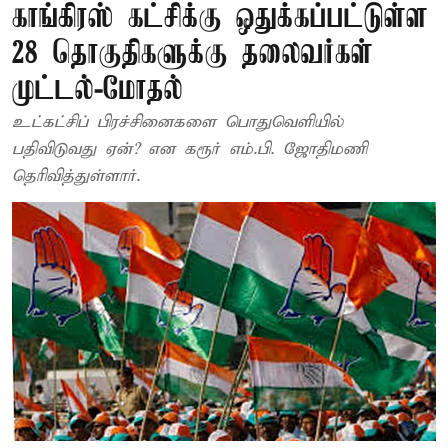
காங்கிரஸ் கட்சிக்கு ஒதுக்கப்பட்டுள்ள
28 தொகுதிகளுக்கு தலைவர்கள்
முட்டல்-மோதல்
உட்கட்சிப் பிரச்சினைகளை பொதுவெளியில்
பதிவிடுவது ஏன்? என கரூர் எம்.பி. ஜோதிமணி
தெரிவித்துள்ளார்.