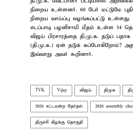
தி.மு.க. வேட்பாளர் பட்டியலில் அறிவிக
நிறைய உள்ளனர். 60 பேர் மட்டுமே புதி
நிறைய வாய்ப்பு வழங்கப்பட்டு உள்ளது
எடப்பாடி பழனிசாமி மீதம் உள்ள 34 தொ
விஜய் பிரசாரத்தை தி.மு.க. தடுப் பதாக
(தி.மு.க.) ஏன் தடுக் கப்போகிறோம்? 
இவ்வாறு அவர் கூறினார்.
TVK
Vijay
விஜய்
திமுக
திர
2026 சட்டமன்ற தேர்தல்
2026 assembly elec
திருச்சி கிழக்கு தொகுதி