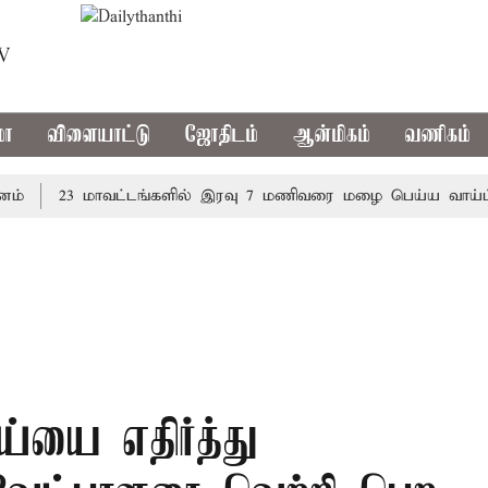
TV
மா
விளையாட்டு
ஜோதிடம்
ஆன்மிகம்
வணிகம்
23 மாவட்டங்களில் இரவு 7 மணிவரை மழை பெய்ய வாய்ப்பு
ஜய்யை எதிர்த்து