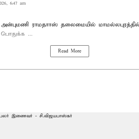
026, 6:47 am
 அன்புமணி ராமதாாஸ்
தலைமையில் மாமல்லபுரத்தி
ொதுக்க ...
Read More