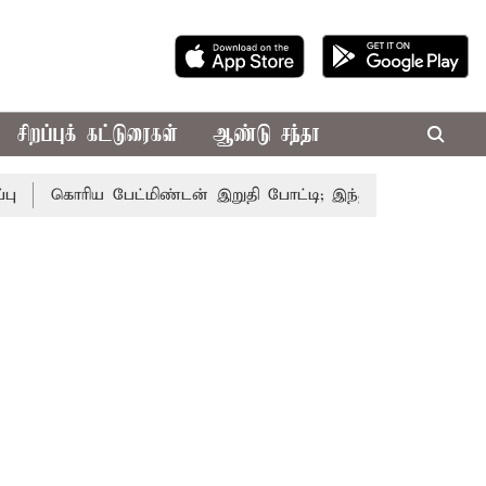
சிறப்புக் கட்டுரைகள்
ஆண்டு சந்தா
கொரிய பேட்மிண்டன் இறுதி போட்டி; இந்திய வீராங்கனை சாம்பி