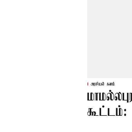
அரசியல் களம்
மாமல்லபு
கூட்டம்