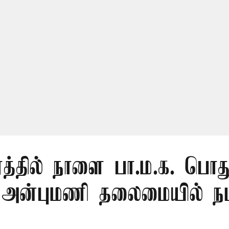
ரத்தில் நாளை பா.ம.க. பொது
: அன்புமணி தலைமையில் நட