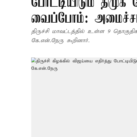
போட்டியிடும் திமுக
வைப்போம்: அமைச்சர
திருச்சி மாவட்டத்தில் உள்ள 9 தொகுதிக
கே.என்.நேரு கூறினார்.