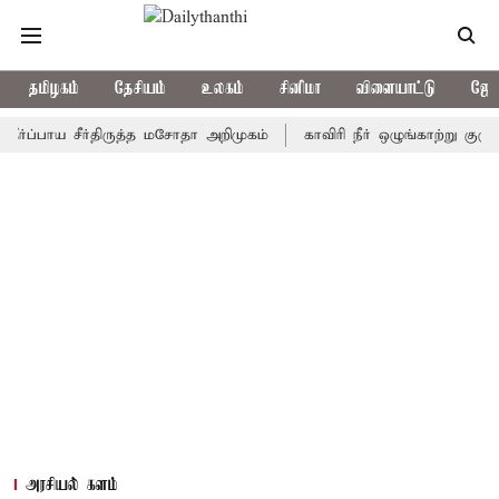
தமிழகம்
தேசியம்
உலகம்
சினிமா
விளையாட்டு
ஜோத
ாய சீர்திருத்த மசோதா அறிமுகம்
காவிரி நீர் ஒழுங்காற்று குழு நாளை 
அரசியல் களம்