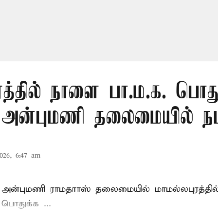
ரத்தில் நாளை பா.ம.க. பொது
: அன்புமணி தலைமையில் நட
026, 6:47 am
 அன்புமணி ராமதாாஸ்
தலைமையில் மாமல்லபுரத்தி
ொதுக்க ...