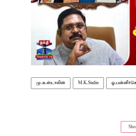
மு.க.ஸ்டாலின்
M.K.Stalin
ஓ.பன்னீர்ச
Sh