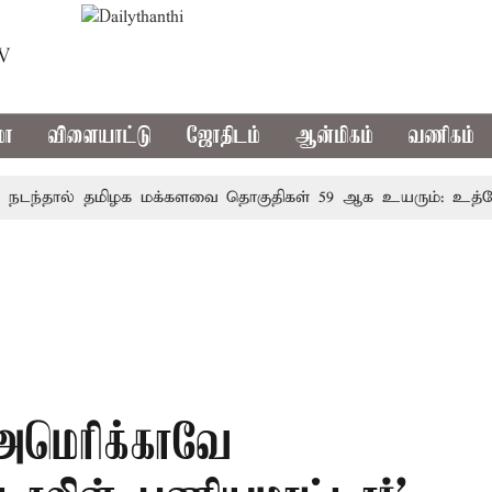
TV
மா
விளையாட்டு
ஜோதிடம்
ஆன்மிகம்
வணிகம்
ால் தமிழக மக்களவை தொகுதிகள் 59 ஆக உயரும்: உத்தேச பட
 அமெரிக்காவே