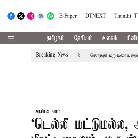
E-Paper
DTNEXT
Thanthi 
தமிழகம்
தேசியம்
உலகம்
சினி
Breaking News
ர் பலி - பிரதமர் மோடி இரங்கல்
தொகுதி மறுவரையறை நடந்த
அரசியல் களம்
‘டெல்லி மட்டுமல்ல,