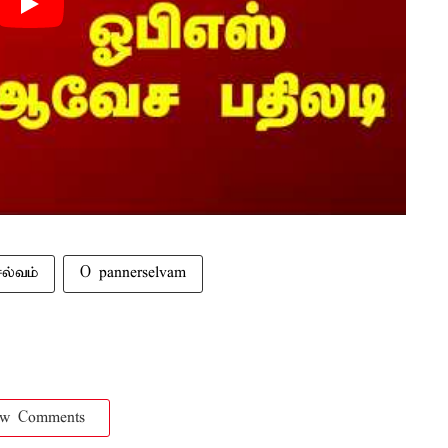
ெல்வம்
O pannerselvam
ow Comments