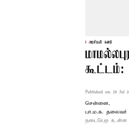
அரசியல் களம்
மாமல்லபு
கூட்டம்
Published on
:
28 Jul 2
சென்னை,
பா.ம.க. தலைவர்
நடைபெற உள்ள ப