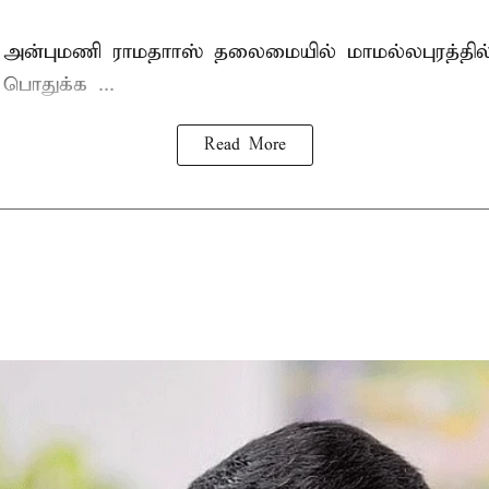
 அன்புமணி ராமதாாஸ்
தலைமையில் மாமல்லபுரத்தி
ொதுக்க ...
Read More