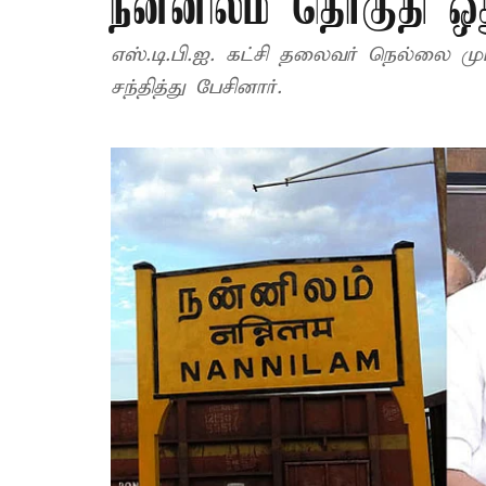
நன்னிலம் தொகுதி ஒது
எஸ்.டி.பி.ஐ. கட்சி தலைவர் நெல்லை முப
சந்தித்து பேசினார்.