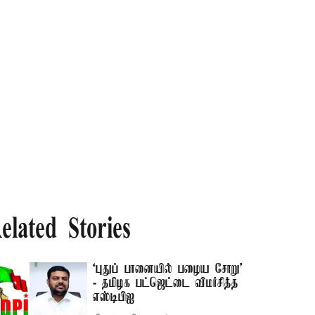
elated Stories
‘புதுப் பானையில் பழைய சோறு'
- தமிழக பட்ஜெட்டை விமர்சித்த
எஸ்டிபிஐ