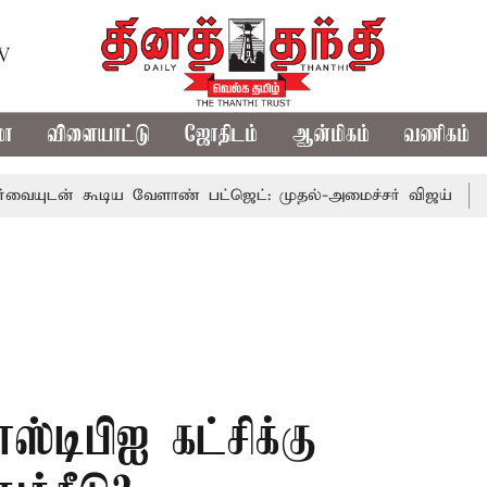
TV
மா
விளையாட்டு
ஜோதிடம்
ஆன்மிகம்
வணிகம்
ூடிய வேளாண் பட்ஜெட்: முதல்-அமைச்சர் விஜய்
தமிழக அரச
ஸ்டிபிஐ கட்சிக்கு