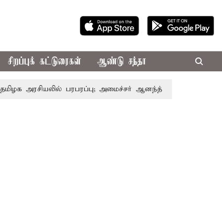
சிறப்புக் கட்டுரைகள்
ஆண்டு சந்தா
ியலில் பரபரப்பு; அமைச்சர் ஆனந்த் உடன் சி.வி. சண்முகம், வே