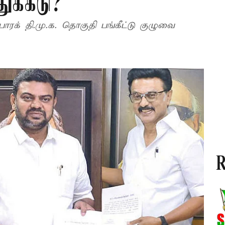
க்கீடு?
ாரக் தி.மு.க. தொகுதி பங்கீட்டு குழுவை
R