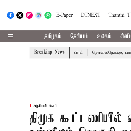
E-Paper
DTNEXT
Thanthi 
தமிழகம்
தேசியம்
உலகம்
சினி
Breaking News
்னை நீதிமன்றம் பிடிவாராண்ட்
தொலைநோக்கு பார்வையுடன் க
அரசியல் களம்
திமுக கூட்டணியில் எ