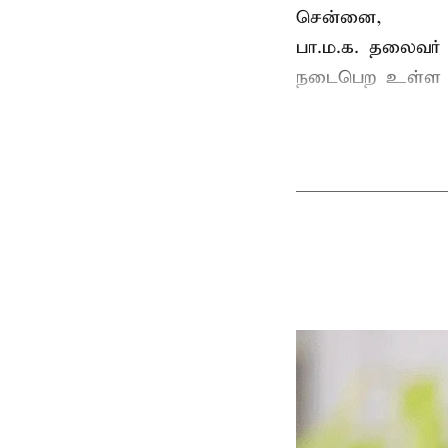
சென்னை,
பா.ம.க. தலைவர்
நடைபெற உள்ள ப