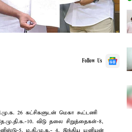
Follow Us
.மு.க. 26 கட்சிகளுடன் மெகா கூட்டணி
ே.மு.தி.க.-10. விடு தலை சிறுத்தைகள்-8,
ூனிஸ்டு-5. ம.தி.மு.க.- 4, இந்திய யூனியன்