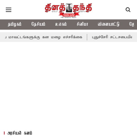
தமிழகம்
தேசியம்
உலகம்
சினிமா
விளையாட்டு
ஜோத
டங்களுக்கு கன மழை எச்சரிக்கை
புதுச்சேரி சட்டசபையில் வரும் 24ம
அரசியல் களம்