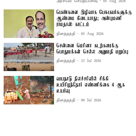
அரசியல் செய்திப்பிரிவு
05 Aug 2026
பெண்களை இழிவாக பேசுபவர்களுக்கு
ஆண்மை கிடையாது; அன்புமணி
ராமதாஸ் காட்டம்
தினத்தந்தி
05 Aug 2026
சென்னை மெரினா கடற்கரைக்கு
பொதுமக்கள் செல்ல அனுமதி மறுப்பு
தினத்தந்தி
23 Jul 2026
வயநாடு நிலச்சரிவில் சிக்கி
உயிரிழந்தோர் எண்ணிக்கை 4 ஆக
உயர்வு
தினத்தந்தி
09 Jul 2026