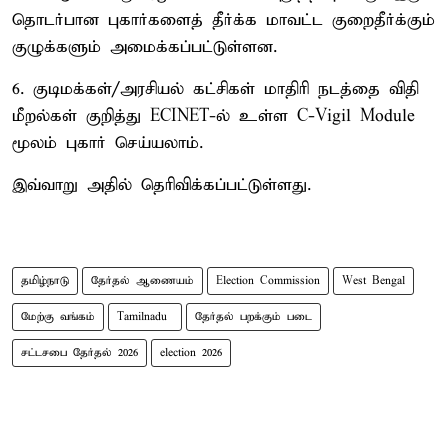
தொடர்பான புகார்களைத் தீர்க்க மாவட்ட குறைதீர்க்கும்
குழுக்களும் அமைக்கப்பட்டுள்ளன.
6. குடிமக்கள்/அரசியல் கட்சிகள் மாதிரி நடத்தை விதி
மீறல்கள் குறித்து ECINET-ல் உள்ள C-Vigil Module
மூலம் புகார் செய்யலாம்.
இவ்வாறு அதில் தெரிவிக்கப்பட்டுள்ளது.
தமிழ்நாடு
தேர்தல் ஆணையம்
Election Commission
West Bengal
மேற்கு வங்கம்
Tamilnadu ​
தேர்தல் பறக்கும் படை
சட்டசபை தேர்தல் 2026
election 2026