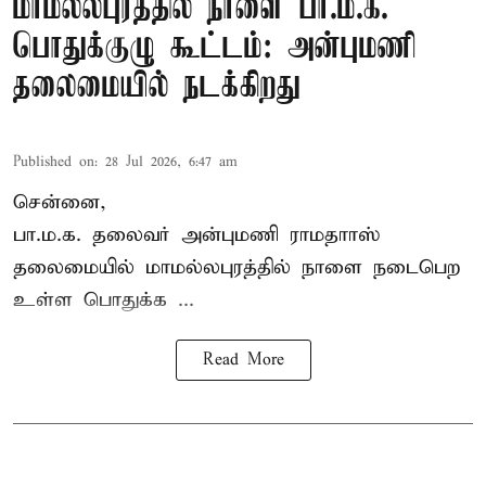
மாமல்லபுரத்தில் நாளை பா.ம.க.
பொதுக்குழு கூட்டம்: அன்புமணி
தலைமையில் நடக்கிறது
Published on
:
28 Jul 2026, 6:47 am
சென்னை,
பா.ம.க. தலைவர் அன்புமணி ராமதாாஸ்
தலைமையில் மாமல்லபுரத்தில் நாளை நடைபெற
உள்ள பொதுக்க ...
Read More