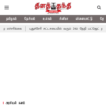
தமிழகம்
தேசியம்
உலகம்
சினிமா
விளையாட்டு
ஜோத
கை
புதுச்சேரி சட்டசபையில் வரும் 24ம் தேதி பட்ஜெட் தாக்கல் செய்கி
அரசியல் களம்