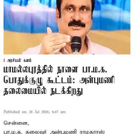
அரசியல் களம்
மாமல்லபுரத்தில் நாளை பா.ம.க.
பொதுக்குழு கூட்டம்: அன்புமணி
தலைமையில் நடக்கிறது
Published on
:
28 Jul 2026, 6:47 am
சென்னை,
பா.ம.க. தலைவர் அன்புமணி ராமதாாஸ்