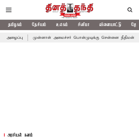
தமிழகம்
தேசியம்
உலகம்
சினிமா
விளையாட்டு
ஜோத
முன்னாள் அமைச்சர் பொன்முடிக்கு சென்னை நீதிமன்றம் பிடிவாராண்
அரசியல் களம்