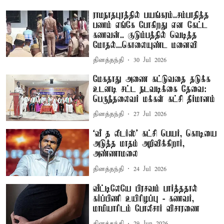
ராமநாதபுரத்தில் பயங்கரம்..சம்பாதித்த
பணம் எங்கே போகிறது என கேட்ட
கணவன்.. குடும்பத்தில் வெடித்த
மோதல்...கொலையுண்ட மனைவி
தினத்தந்தி
30 Jul 2026
மேகதாது அணை கட்டுவதை தடுக்க
உடனடி சட்ட நடவடிக்கை தேவை:
பெருந்தலைவர் மக்கள் கட்சி தீர்மானம்
தினத்தந்தி
27 Jul 2026
‘வீ த லீடர்ஸ்' கட்சி பெயர், கொடியை
அடுத்த மாதம் அறிவிக்கிறார்,
அண்ணாமலை
தினத்தந்தி
24 Jul 2026
வீட்டிலேயே பிரசவம் பார்த்ததால்
கர்ப்பிணி உயிரிழப்பு - கணவர்,
மாமியாரிடம் போலீசார் விசாரணை
தினத்தந்தி
29 Jun 2026