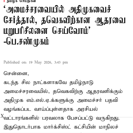
தமிழக செய்திகள்
‘அமைச்சரவையில் அதிமுகவைச்
சேர்த்தால், தவெகவிற்கான ஆதரவை
மறுபரிசீலனை செய்வோம்'
-பெ.சண்முகம்
Published on
:
19 May 2026, 3:43 pm
சென்னை,
கடந்த சில நாட்களாகவே தமிழ்நாடு
அமைச்சரவையில், தவெகவிற்கு ஆதரவளிக்கும்
அதிமுக எம்.எல்.ஏ.க்களுக்கு அமைச்சர் பதவி
வழங்கப்பட வாய்ப்புள்ளதாக அரசியல்
X
வட்டாரங்களில் பரவலாக பேசப்பட்டு வருகிறது.
இதுதொடர்பாக மார்க்சிஸ்ட் கட்சியின் மாநிலச்