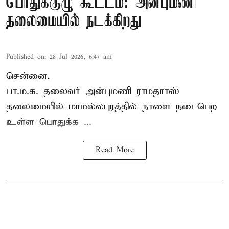
பொதுக்குழு கூட்டம்: அன்புமணி
தலைமையில் நடக்கிறது
Published on
:
28 Jul 2026, 6:47 am
சென்னை,
பா.ம.க. தலைவர் அன்புமணி ராமதாாஸ்
தலைமையில் மாமல்லபுரத்தில் நாளை நடைபெற
உள்ள பொதுக்க ...
Read More