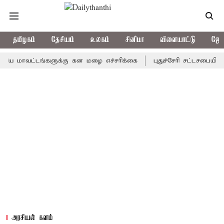
தமிழகம்
தேசியம்
உலகம்
சினிமா
விளையாட்டு
ஜோத
வட்டங்களுக்கு கன மழை எச்சரிக்கை
புதுச்சேரி சட்டசபையில் வரும் 
அரசியல் களம்