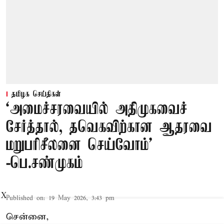
தமிழக செய்திகள்
‘அமைச்சரவையில் அதிமுகவைச்
சேர்த்தால், தவெகவிற்கான ஆதரவை
மறுபரிசீலனை செய்வோம்'
-பெ.சண்முகம்
X
Published on
:
19 May 2026, 3:43 pm
சென்னை,