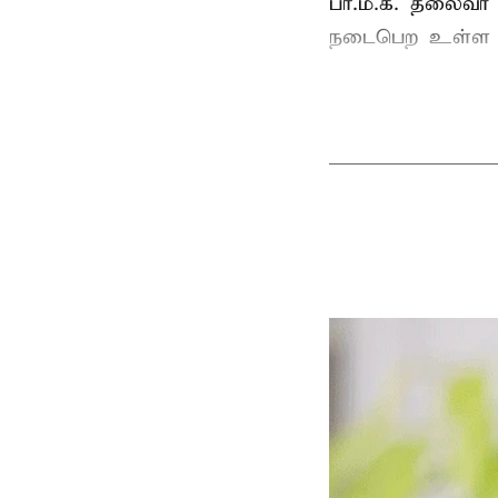
பா.ம.க. தலைவர்
நடைபெற உள்ள ப