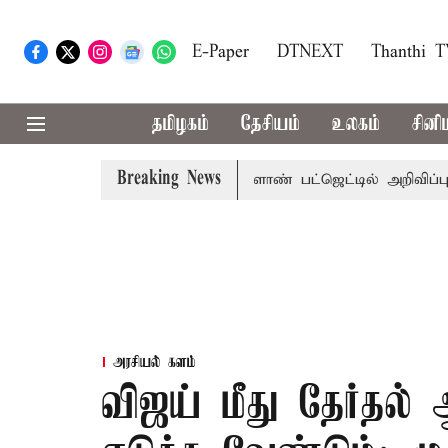
E-Paper
DTNEXT
Thanthi 
தமிழகம்
தேசியம்
உலகம்
சினி
Breaking News
7,432 கோடி ஒதுக்கீடு; வேளாண் பட்ஜெட்டில் அறிவிப்பு
தொடங
அரசியல் களம்
விஜய் மீது தேர்த