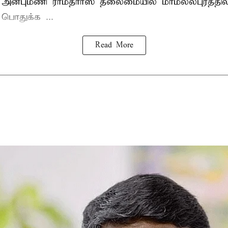
 அன்புமணி ராமதாாஸ்
தலைமையில் மாமல்லபுரத்தி
ொதுக்க ...
Read More