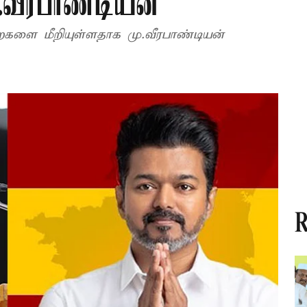
.வீரபாண்டியன்
றைகளை மீறியுள்ளதாக மு.வீரபாண்டியன்
R