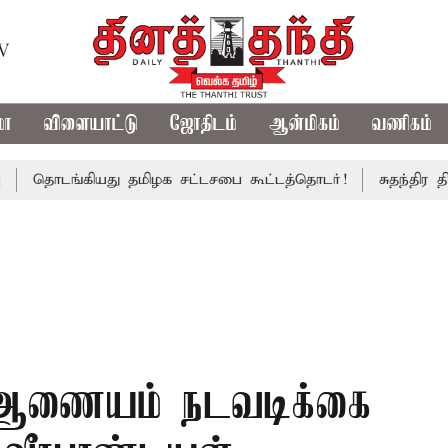
TV
மா
விளையாட்டு
ஜோதிடம்
ஆன்மிகம்
வணிகம்
்கியது தமிழக சட்டசபை கூட்டத்தொடர்!
சுதந்திர தின விழா
ல் ஆணையம் நடவடிக்கை