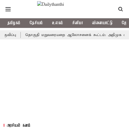
தமிழகம்
தேசியம்
உலகம்
சினிமா
விளையாட்டு
ஜோத
பு
தொகுதி மறுவரையறை ஆலோசனைக் கூட்டம்: அதிமுக எம்பிக்கள் பு
அரசியல் களம்