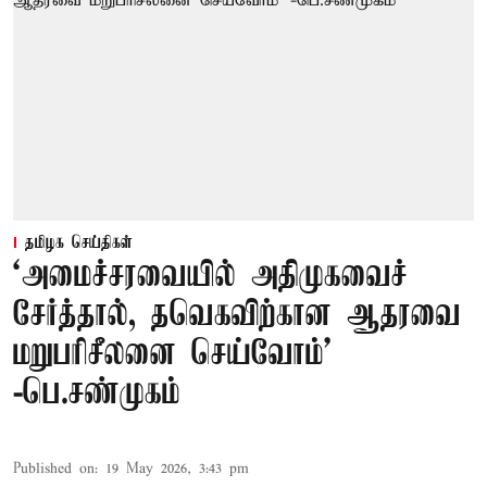
தமிழக செய்திகள்
‘அமைச்சரவையில் அதிமுகவைச்
சேர்த்தால், தவெகவிற்கான ஆதரவை
மறுபரிசீலனை செய்வோம்'
-பெ.சண்முகம்
Published on
:
19 May 2026, 3:43 pm