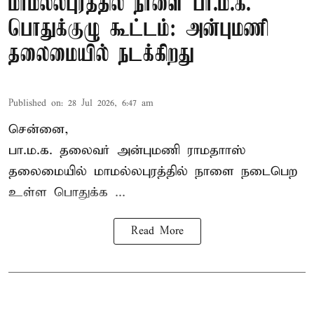
மாமல்லபுரத்தில் நாளை பா.ம.க.
பொதுக்குழு கூட்டம்: அன்புமணி
தலைமையில் நடக்கிறது
Published on
:
28 Jul 2026, 6:47 am
சென்னை,
பா.ம.க. தலைவர் அன்புமணி ராமதாாஸ்
தலைமையில் மாமல்லபுரத்தில் நாளை நடைபெற
உள்ள பொதுக்க ...
Read More