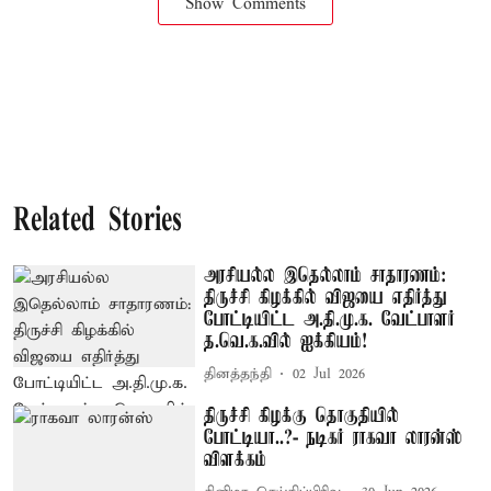
Show Comments
Related Stories
அரசியல்ல இதெல்லாம் சாதாரணம்:
திருச்சி கிழக்கில் விஜயை எதிர்த்து
போட்டியிட்ட அ.தி.மு.க. வேட்பாளர்
த.வெ.க.வில் ஐக்கியம்!
தினத்தந்தி
02 Jul 2026
திருச்சி கிழக்கு தொகுதியில்
போட்டியா..?- நடிகர் ராகவா லாரன்ஸ்
விளக்கம்