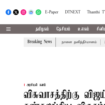
E-Paper
DTNEXT
Thanthi 
தமிழகம்
தேசியம்
உலகம்
சினி
Breaking News
த்தாய் வாழ்த்து: சட்டமன்றத்தில் நாளை தனித்தீர்மானம்
23 மா
அரசியல் களம்
விசுவாசத்திற்கு விஜய