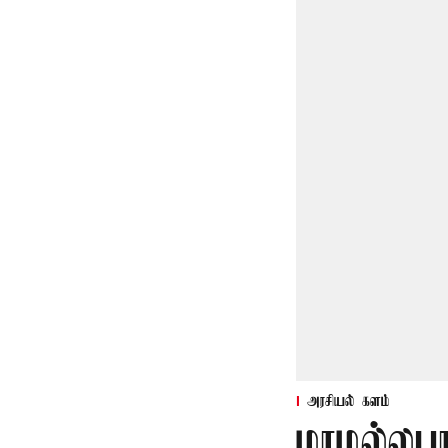
அரசியல் களம்
மாமல்லபு