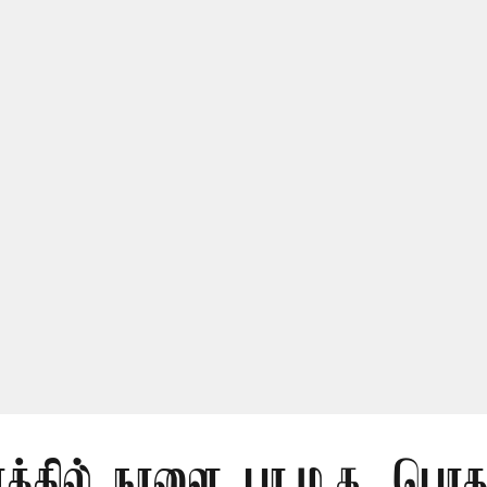
ரத்தில் நாளை பா.ம.க. பொது