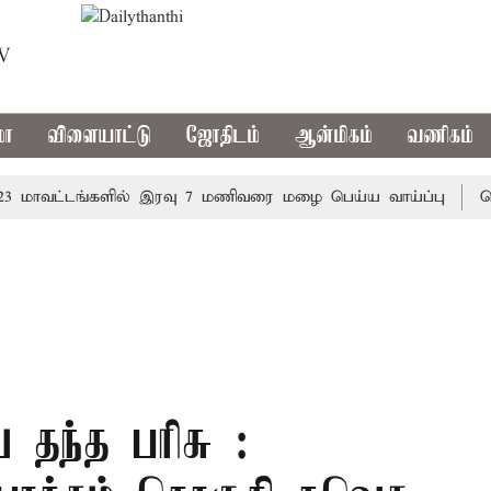
TV
மா
விளையாட்டு
ஜோதிடம்
ஆன்மிகம்
வணிகம்
வட்டங்களில் இரவு 7 மணிவரை மழை பெய்ய வாய்ப்பு
கொரிய 
் தந்த பரிசு :