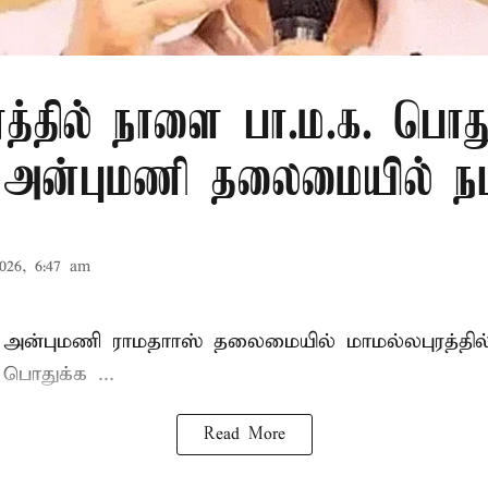
ரத்தில் நாளை பா.ம.க. பொது
: அன்புமணி தலைமையில் நட
026, 6:47 am
 அன்புமணி ராமதாாஸ்
தலைமையில் மாமல்லபுரத்தி
ொதுக்க ...
Read More