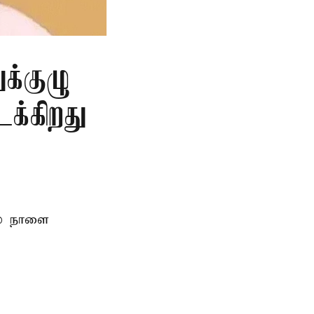
க்குழு
க்கிறது
ல் நாளை