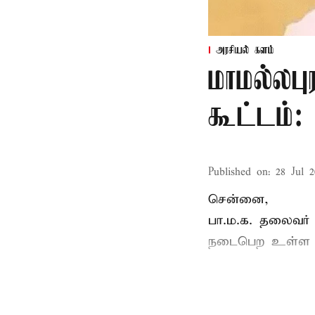
அரசியல் களம்
மாமல்லபு
கூட்டம்
Published on
:
28 Jul 2
சென்னை,
பா.ம.க. தலைவர்
நடைபெற உள்ள ப