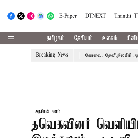
E-Paper
DTNEXT
Thanthi 
தமிழகம்
தேசியம்
உலகம்
சினி
Breaking News
 வாபஸ் பெற்றார் சங்கீதா
கோவை, தேனி,நீலகிரி ஆகிய மாவட்
அரசியல் களம்
தவெகவினர் வெளியி