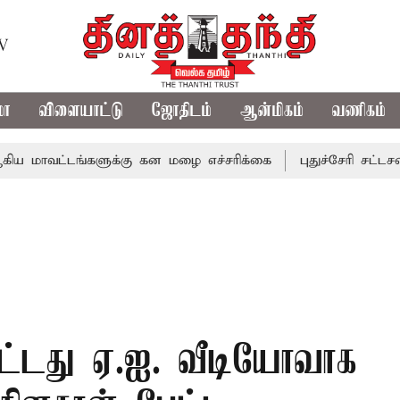
TV
மா
விளையாட்டு
ஜோதிடம்
ஆன்மிகம்
வணிகம்
டங்களுக்கு கன மழை எச்சரிக்கை
புதுச்சேரி சட்டசபையில் வர
ட்டது ஏ.ஐ. வீடியோவாக