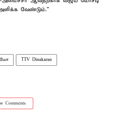
ல்-அமைச்சர் ஆவதற்காக விஜய் மோசடி
அளிக்க வேண்டும்.”
டியோ
TTV Dinakaran
ow Comments