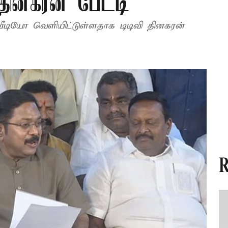
 தினகரன் பேட்டி
வீடியோ வெளியிட்டுள்ளதாக டிடிவி தினகரன்
R