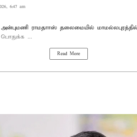
026, 6:47 am
 அன்புமணி ராமதாாஸ்
தலைமையில் மாமல்லபுரத்தி
ொதுக்க ...
Read More