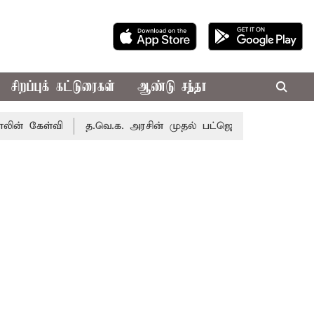
சிறப்புக் கட்டுரைகள்
ஆண்டு சந்தா
ேள்வி
த.வெ.க. அரசின் முதல் பட்ஜெட்: மாற்றமா?, தடுமாற்றமா