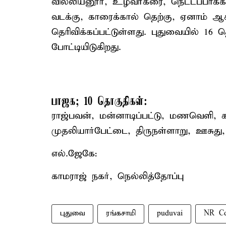
வில்லியனூர், உழவர்கரை, நெட்டப்பாக்கம
வடக்கு, காரைக்கால் தெற்கு, ஏனாம் ஆ
தெரிவிக்கப்பட்டுள்ளது. புதுவையில் 16 
போட்டியிடுகிறது.
பாஜக; 10 தொகுதிகள்:
ராஜ்பவன், மன்னாடிப்பட்டு, மணவெளி, 
முதலியார்பேட்டை, திருநள்ளாறு, ஊசுது,
எல்.ஜேகே:
காமராஜ் நகர், நெல்லித்தோப்பு
புதுவை
ரங்கசாமி
puduvai
NR Co