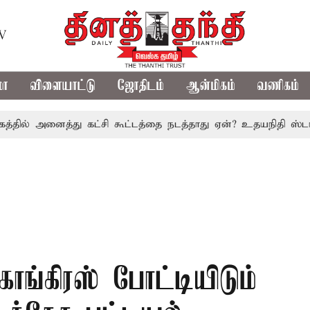
TV
மா
விளையாட்டு
ஜோதிடம்
ஆன்மிகம்
வணிகம்
 அனைத்து கட்சி கூட்டத்தை நடத்தாது ஏன்? உதயநிதி ஸ்டாலின் க
காங்கிரஸ் போட்டியிடும்