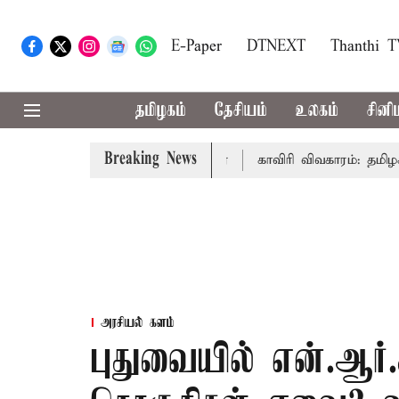
E-Paper
DTNEXT
Thanthi 
தமிழகம்
தேசியம்
உலகம்
சினி
Breaking News
 முதல்-அமைச்சர் விஜய் உரை
காவிரி விவகாரம்: தமிழகத்தில்
அரசியல் களம்
புதுவையில் என்.ஆர்.