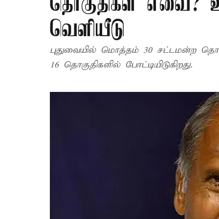
தொகுதிகள் எவை? உத
வெளியீடு
புதுவையில் மொத்தம் 30 சட்டமன்ற தொக
16 தொகுதிகளில் போட்டியிடுகிறது.