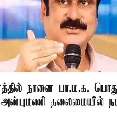
ரத்தில் நாளை பா.ம.க. பொது
: அன்புமணி தலைமையில் நட