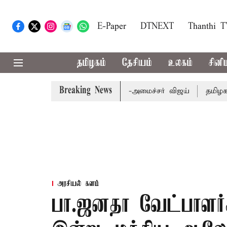
E-Paper
DTNEXT
Thanthi 
தமிழகம்
தேசியம்
உலகம்
சினி
Breaking News
வேளாண் பட்ஜெட்: முதல்-அமைச்சர் விஜய்
தமிழக அரசியலில
அரசியல் களம்
பா.ஜனதா வேட்பாளர்க