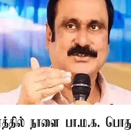
ரத்தில் நாளை பா.ம.க. பொது