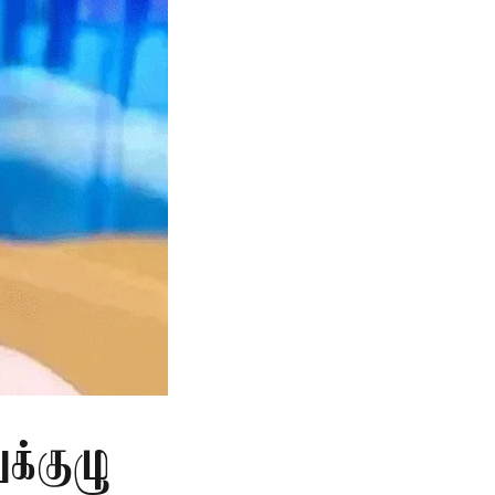
க்குழு