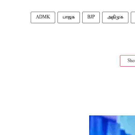
ADMK
பாஜக
BJP
அதிமுக
Sh