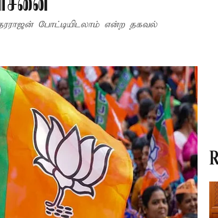
லோசனை
்தரராஜன் போட்டியிடலாம் என்ற தகவல்
R