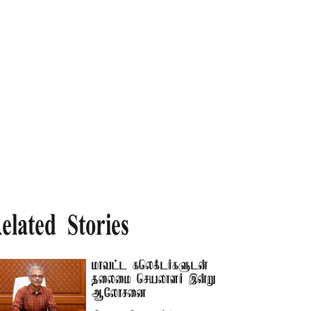
elated Stories
மாவட்ட கலெக்டர்களுடன்
தலைமை செயலாளர் இன்று
ஆலோசனை