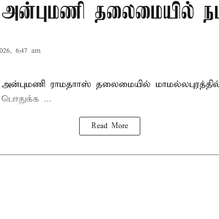
: அன்புமணி தலைமையில் நட
026, 6:47 am
 அன்புமணி ராமதாாஸ்
தலைமையில் மாமல்லபுரத்தி
ொதுக்க ...
Read More