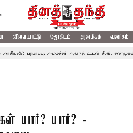
TV
மா
விளையாட்டு
ஜோதிடம்
ஆன்மிகம்
வணிகம்
் பரபரப்பு; அமைச்சர் ஆனந்த் உடன் சி.வி. சண்முகம், வேலுமணி
ள் யார்? யார்? -