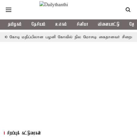
தமிழகம்
தேசியம்
உலகம்
சினிமா
விளையாட்டு
ஜோத
0 கோடி மதிப்பிலான பழனி கோவில் நில மோசடி: கைதானவர் சிறையில் உயிர
சிறப்புக் கட்டுரைகள்