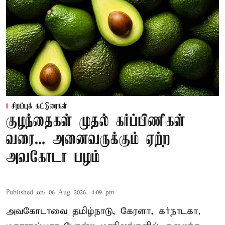
சிறப்புக் கட்டுரைகள்
குழந்தைகள் முதல் கர்ப்பிணிகள்
வரை... அனைவருக்கும் ஏற்ற
அவகோடா பழம்
Published on
:
06 Aug 2026, 4:09 pm
அவகோடாவை தமிழ்நாடு, கேரளா, கர்நாடகா,