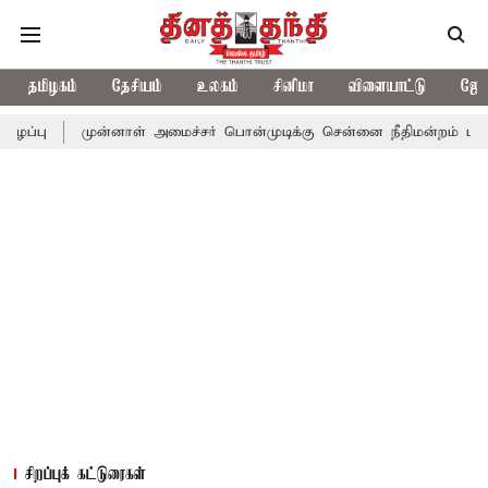
தமிழகம்
தேசியம்
உலகம்
சினிமா
விளையாட்டு
ஜோத
முன்னாள் அமைச்சர் பொன்முடிக்கு சென்னை நீதிமன்றம் பிடிவாராண்ட்
சிறப்புக் கட்டுரைகள்