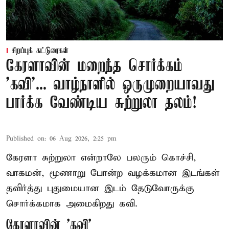
சிறப்புக் கட்டுரைகள்
கேரளாவின் மறைந்த சொர்க்கம்
'கவி'... வாழ்நாளில் ஒருமுறையாவது
பார்க்க வேண்டிய சுற்றுலா தலம்!
Published on
:
06 Aug 2026, 2:25 pm
கேரளா சுற்றுலா என்றாலே பலரும் கொச்சி,
வாகமன், மூணாறு போன்ற வழக்கமான இடங்கள்
தவிர்த்து புதுமையான இடம் தேடுவோருக்கு
சொர்க்கமாக அமைகிறது கவி.
கேரளாவின் 'கவி'