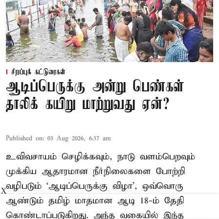
சிறப்புக் கட்டுரைகள்
ஆடிப்பெருக்கு அன்று பெண்கள்
தாலிக் கயிறு மாற்றுவது ஏன்?
Published on
:
03 Aug 2026, 6:37 am
உவிவசாயம் செழிக்கவும், நாடு வளம்பெறவும்
முக்கிய ஆதாரமான நீர்நிலைகளை போற்றி
வழிபடும் ‘ஆடிப்பெருக்கு விழா’, ஒவ்வொரு
X
ஆண்டும் தமிழ் மாதமான ஆடி 18-ம் தேதி
கொண்டாப்படுகிறது. அந்த வகையில் இந்த