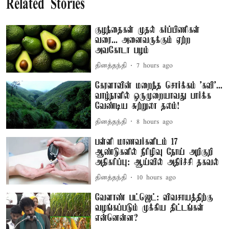
Related Stories
குழந்தைகள் முதல் கர்ப்பிணிகள்
வரை... அனைவருக்கும் ஏற்ற
அவகோடா பழம்
தினத்தந்தி
7 hours ago
கேரளாவின் மறைந்த சொர்க்கம் 'கவி'...
வாழ்நாளில் ஒருமுறையாவது பார்க்க
வேண்டிய சுற்றுலா தலம்!
தினத்தந்தி
8 hours ago
பள்ளி மாணவர்களிடம் 17
ஆண்டுகளில் நீரிழிவு நோய் அறிகுறி
அதிகரிப்பு: ஆய்வில் அதிர்ச்சி தகவல்
தினத்தந்தி
10 hours ago
வேளாண் பட்ஜெட்: விவசாயத்திற்கு
வழங்கப்படும் முக்கிய திட்டங்கள்
என்னென்ன?