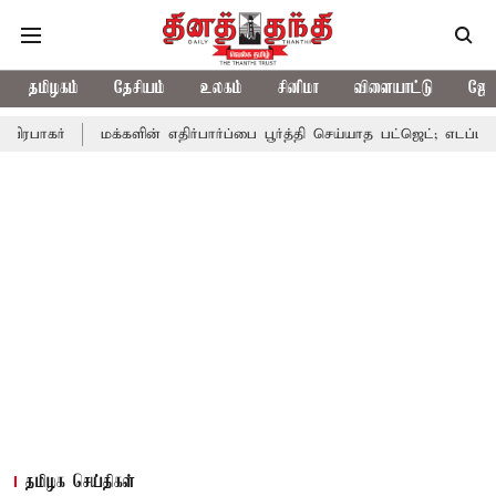
தமிழகம்
தேசியம்
உலகம்
சினிமா
விளையாட்டு
ஜோத
மக்களின் எதிர்பார்ப்பை பூர்த்தி செய்யாத பட்ஜெட்; எடப்பாடி பழனிசாமி
தமிழக செய்திகள்