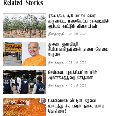
Related Stories
ஏக்கருக்கு ரூ.6 லட்சம் வரை
வருவாய்... மலைவேம்பு சாகுபடியில்
ஆர்வம் காட்டும் விவசாயிகள்
தினத்தந்தி
26 Jul 2026
துணை ஜனாதிபதி
சி.பி.ராதாகிருஷ்ணன் நாளை கோவை
வருகை
தினத்தந்தி
21 Jul 2026
சென்னை, புதுக்கோட்டையில்
அமலாக்கத்துறை சோதனை
தினத்தந்தி
10 Jul 2026
கோவையில் வீட்டின் கதவை
உடைத்து 4½ பவுன் நகை, பணம்
கொள்ளை!