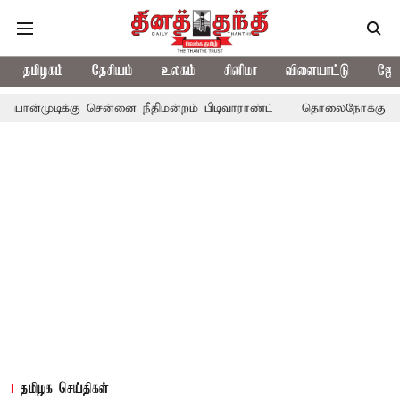
தமிழகம்
தேசியம்
உலகம்
சினிமா
விளையாட்டு
ஜோத
க்கு சென்னை நீதிமன்றம் பிடிவாராண்ட்
தொலைநோக்கு பார்வையுடன் 
தமிழக செய்திகள்