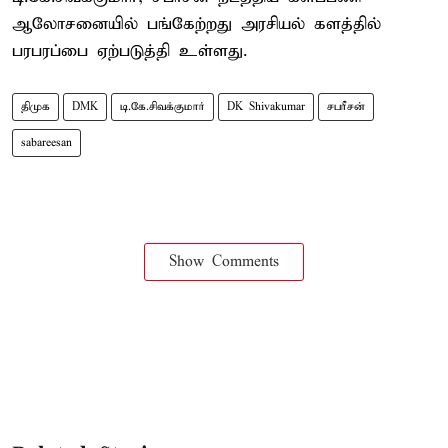
ஆலோசனையில் பங்கேற்றது அரசியல் களத்தில்
பரபரப்பை ஏற்படுத்தி உள்ளது.
திமுக
DMK
டி.கே.சிவக்குமார்
DK Shivakumar
சபரீசன்
sabareesan
Show Comments