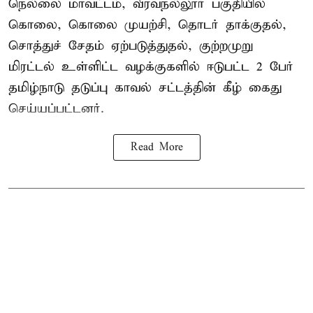
நெல்லை மாவட்டம், வீரவநல்லூர் பகுதியில்
கொலை, கொலை முயற்சி, தொடர் தாக்குதல்,
சொத்துச் சேதம் ஏற்படுத்துதல், குற்றமுறு
மிரட்டல் உள்ளிட்ட வழக்குகளில் ஈடுபட்ட 2 பேர்
தமிழ்நாடு தடுப்பு காவல் சட்டத்தின் கீழ்
கைது
செய்யப்பட்டனர்.
Read More