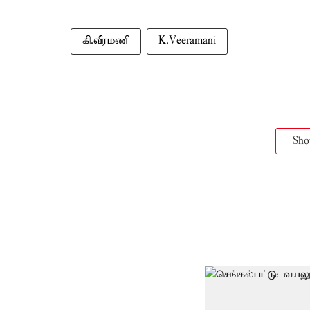
கி.வீரமணி
K.Veeramani
Sh