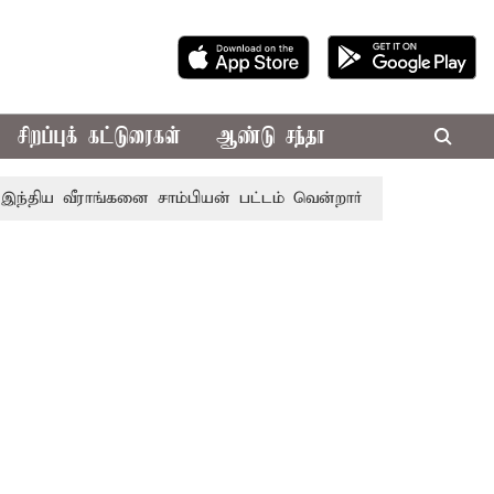
சிறப்புக் கட்டுரைகள்
ஆண்டு சந்தா
ய வீராங்கனை சாம்பியன் பட்டம் வென்றார்
சென்னையின் பல்