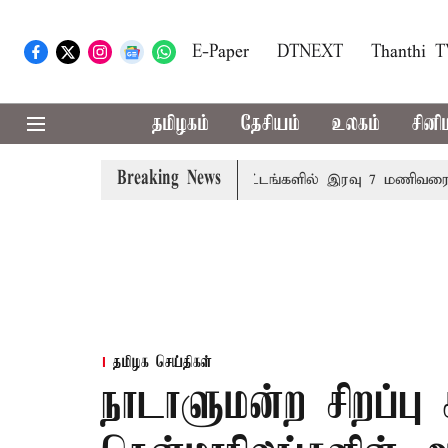
E-Paper
DTNEXT
Thanthi 
தமிழகம்
தேசியம்
உலகம்
சினி
Breaking News
ளை தனித்தீர்மானம்
23 மாவட்டங்களில் இரவு 7 மணிவரை மழை
தமிழக செய்திகள்
நாடாளுமன்ற சிறப்பு க