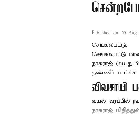
சென்றபோத
Published on
:
09 Aug 
செங்கல்பட்டு,
செங்கல்பட்டு
மாவ
நாகராஜ் (வயது 
தண்ணீர் பாய்ச்ச 
விவசாயி ப
வயல் வரப்பில் ந
நாகராஜ் மிதித்துள