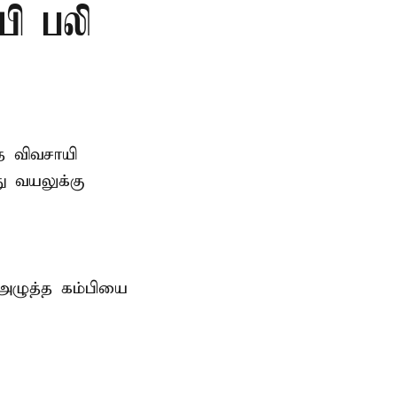
யி பலி
த விவசாயி
ு வயலுக்கு
 அழுத்த கம்பியை