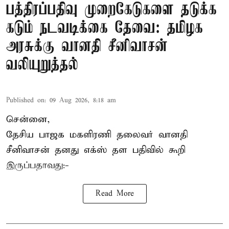
பத்திரப்பதிவு முறைகேடுகளை தடுக்க
கடும் நடவடிக்கை தேவை: தமிழக
அரசுக்கு வானதி சீனிவாசன்
வலியுறுத்தல்
Published on
:
09 Aug 2026, 8:18 am
சென்னை,
தேசிய பாஜக மகளிரணி தலைவர் வானதி
சீனிவாசன் தனது எக்ஸ் தள பதிவில் கூறி
இருப்பதாவது:-
Read More