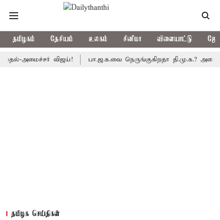
தமிழகம்
தேசியம்
உலகம்
சினிமா
விளையாட்டு
ஜோத
அமைச்சர் விஜய்!
பா.ஜ.க.வை நெருங்குகிறதா தி.மு.க.? அனைத்துக்கட்
தமிழக செய்திகள்