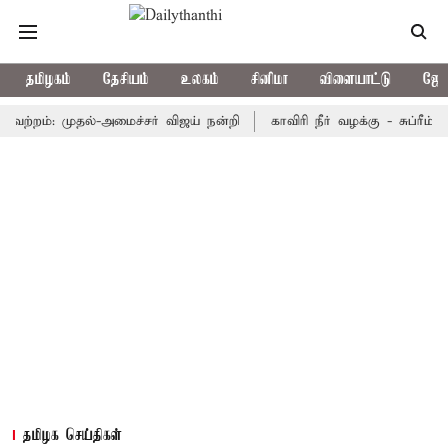
தமிழகம்
தேசியம்
உலகம்
சினிமா
விளையாட்டு
ஜோத
ம்: முதல்-அமைச்சர் விஜய் நன்றி
காவிரி நீர் வழக்கு - சுப்ரீம் கோர்ட
தமிழக செய்திகள்