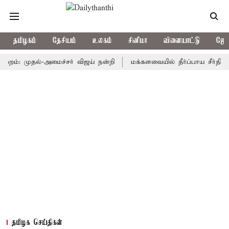
தமிழகம்
தேசியம்
உலகம்
சினிமா
விளையாட்டு
ஜோத
 முதல்-அமைச்சர் விஜய் நன்றி
மக்களவையில் தீர்ப்பாய சீர்திருத்த ம
தமிழக செய்திகள்