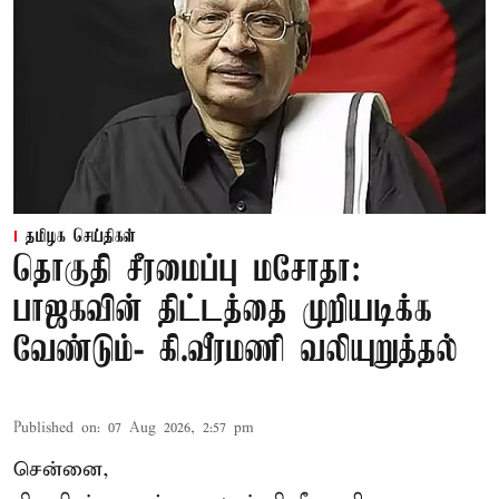
தமிழக செய்திகள்
தொகுதி சீரமைப்பு மசோதா:
பாஜகவின் திட்டத்தை முறியடிக்க
வேண்டும்- கி.வீரமணி வலியுறுத்தல்
Published on
:
07 Aug 2026, 2:57 pm
சென்னை,