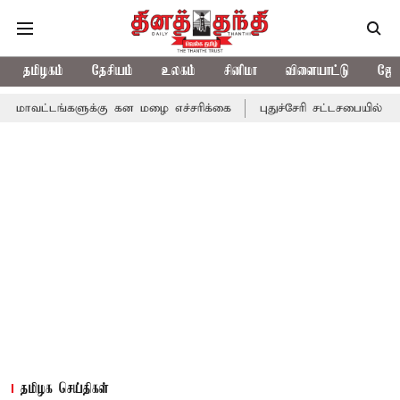
தமிழகம்
தேசியம்
உலகம்
சினிமா
விளையாட்டு
ஜோத
களுக்கு கன மழை எச்சரிக்கை
புதுச்சேரி சட்டசபையில் வரும் 24ம் த
தமிழக செய்திகள்