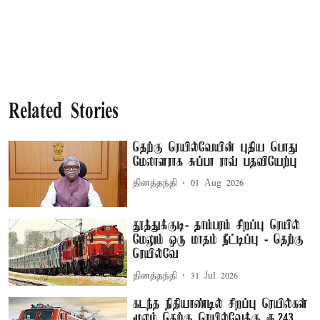
Related Stories
தெற்கு ரெயில்வேயின் புதிய பொது
மேலாளராக சுப்பா ராவ் பதவியேற்பு
தினத்தந்தி
01 Aug 2026
தூத்துக்குடி- தாம்பரம் சிறப்பு ரெயில்
மேலும் ஒரு மாதம் நீட்டிப்பு - தெற்கு
ரெயில்வே
தினத்தந்தி
31 Jul 2026
கடந்த நிதியாண்டில் சிறப்பு ரெயில்கள்
மூலம் தெற்கு ரெயில்வேக்கு ரூ.243