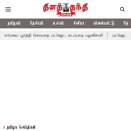
தமிழகம்
தேசியம்
உலகம்
சினிமா
விளையாட்டு
ஜோத
ூர்த்தி செய்யாத பட்ஜெட்; எடப்பாடி பழனிசாமி
பட்ஜெட்டில் தவெக அரசி
தமிழக செய்திகள்