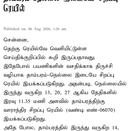
ரெயில்
Published on
:
06 Aug 2026, 1:28 am
சென்னை,
தெற்கு ரெயில்வே வெளியிட்டுள்ள
செய்திக்குறிப்பில் கூறி இருப்பதாவது;
இதேபோல் பயணிகளின் வசதிக்காக திருச்சி
வழியாக தாம்பரம்-நெல்லை இடையே சிறப்பு
ரெயில் இயக்கப்படுகிறது. அதன்படி, நெல்லையில்
இருந்து வருகிற 13, 20, 27 ஆகிய தேதிகளில்
இரவு 11.35 மணி அளவில் தாம்பரத்திற்கு
வாராந்திர சிறப்பு ரெயில் (வண்டி எண்-06070)
இயக்கப்படுகிறது.
அதே போல, தாம்பரத்தில் இருந்து வருகிற 14,