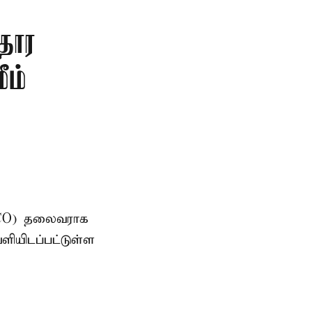
தார
ீம்
AMCO) தலைவராக
ளியிடப்பட்டுள்ள