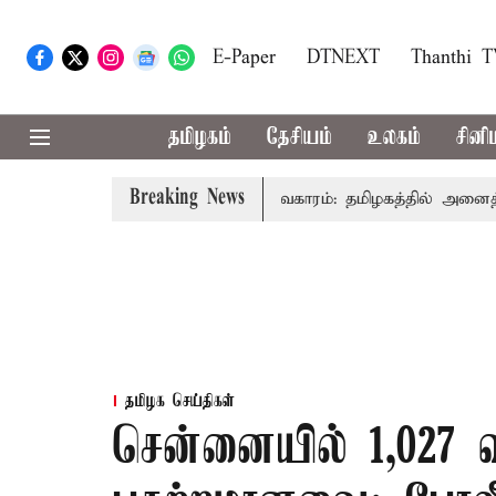
E-Paper
DTNEXT
Thanthi 
தமிழகம்
தேசியம்
உலகம்
சினி
Breaking News
ர் விஜய் உரை
காவிரி விவகாரம்: தமிழகத்தில் அனைத்து கட்ச
தமிழக செய்திகள்
சென்னையில் 1,027 வ