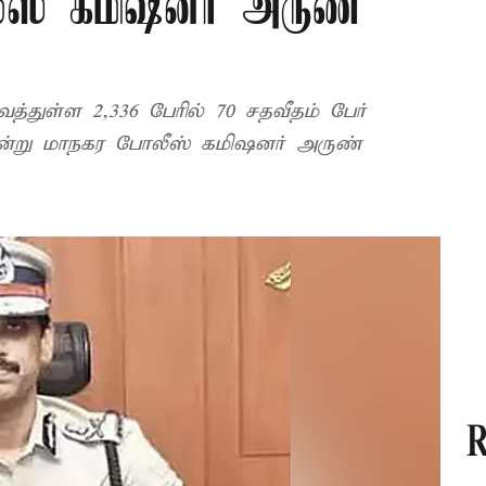
ஸ் கமிஷனர் அருண்
த்துள்ள 2,336 பேரில் 70 சதவீதம் பேர்
 என்று மாநகர போலீஸ் கமிஷனர் அருண்
R