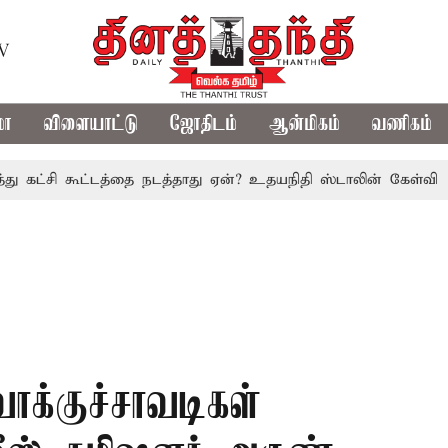
TV
மா
விளையாட்டு
ஜோதிடம்
ஆன்மிகம்
வணிகம்
ி கூட்டத்தை நடத்தாது ஏன்? உதயநிதி ஸ்டாலின் கேள்வி
த.வெ.
ாக்குச்சாவடிகள்