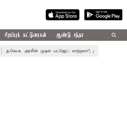
சிறப்புக் கட்டுரைகள்
ஆண்டு சந்தா
க. அரசின் முதல் பட்ஜெட்: மாற்றமா?, தடுமாற்றமா?
சட்டசபைய