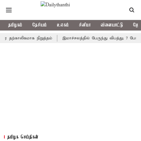
தமிழகம்
தேசியம்
உலகம்
சினிமா
விளையாட்டு
ஜோத
காலிகமாக நிறுத்தம்
இமாச்சலத்தில் பேருந்து விபத்து; 7 பேர் பலி - 
தமிழக செய்திகள்