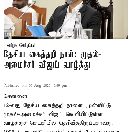
தமிழக செய்திகள்
தேசிய கைத்தறி நாள்: முதல்-
அமைச்சர் விஜய் வாழ்த்து
Published on
:
06 Aug 2026, 3:49 pm
சென்னை,
12-வது தேசிய கைத்தறி நாளை முன்னிட்டு
முதல்-அமைச்சர் விஜய் வெளியிட்டுள்ள
வாழ்த்துச் செய்தியில் தெரிவித்திருப்பதாவது:-
1905-ம் ஆண்டு ஆகஸ்ட் மாதம் 7-ம் நாளன்று