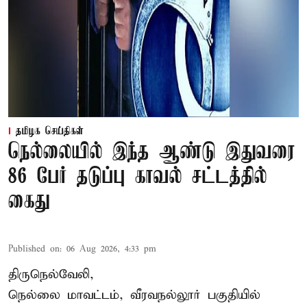
தமிழக செய்திகள்
நெல்லையில் இந்த ஆண்டு இதுவரை
86 பேர் தடுப்பு காவல் சட்டத்தில்
கைது
Published on
:
06 Aug 2026, 4:33 pm
திருநெல்வேலி,
நெல்லை மாவட்டம், வீரவநல்லூர் பகுதியில்