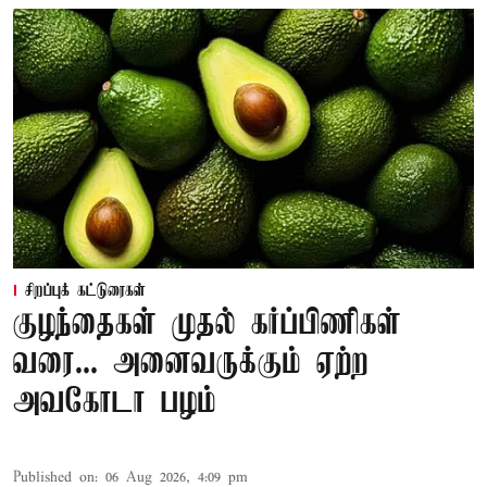
சிறப்புக் கட்டுரைகள்
குழந்தைகள் முதல் கர்ப்பிணிகள்
வரை... அனைவருக்கும் ஏற்ற
அவகோடா பழம்
Published on
:
06 Aug 2026, 4:09 pm