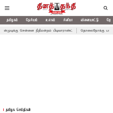
தமிழகம்
தேசியம்
உலகம்
சினிமா
விளையாட்டு
ஜோத
சென்னை நீதிமன்றம் பிடிவாராண்ட்
தொலைநோக்கு பார்வையுடன் கூடி
தமிழக செய்திகள்