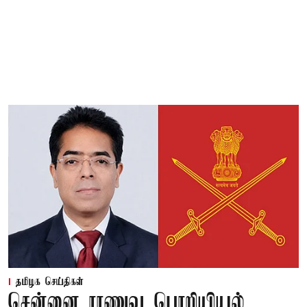
தமிழக செய்திகள்
சென்னை ராணுவ பொறியியல்