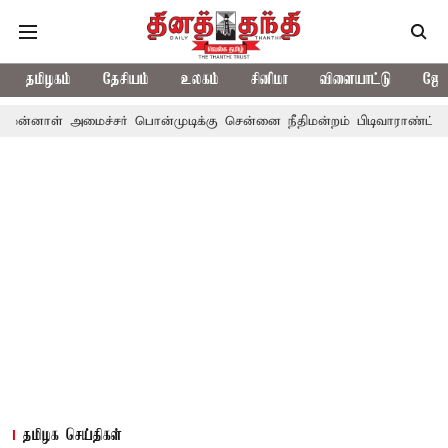
தமிழகம்
தேசியம்
உலகம்
சினிமா
விளையாட்டு
ஜோத
மைச்சர் பொன்முடிக்கு சென்னை நீதிமன்றம் பிடிவாராண்ட்
தொலைநோக்
தமிழக செய்திகள்