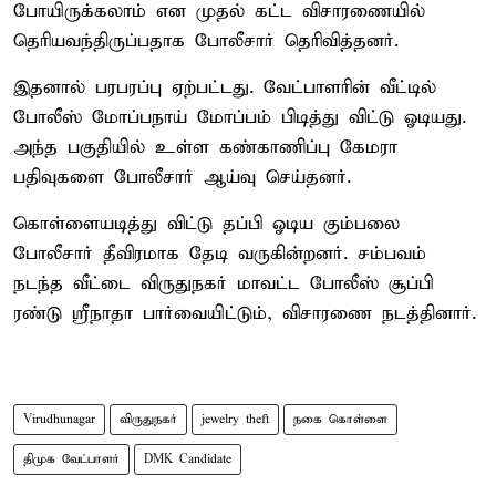
போயிருக்கலாம் என முதல் கட்ட விசாரணையில்
தெரியவந்திருப்பதாக போலீசார் தெரிவித்தனர்.
இதனால் பரபரப்பு ஏற்பட்டது. வேட்பாளரின் வீட்டில்
போலீஸ் மோப்பநாய் மோப்பம் பிடித்து விட்டு ஓடியது.
அந்த பகுதியில் உள்ள கண்காணிப்பு கேமரா
பதிவுகளை போலீசார் ஆய்வு செய்தனர்.
கொள்ளையடித்து விட்டு தப்பி ஓடிய கும்பலை
போலீசார் தீவிரமாக தேடி வருகின்றனர். சம்பவம்
நடந்த வீட்டை விருதுநகர் மாவட்ட போலீஸ் சூப்பி
ரண்டு ஸ்ரீநாதா பார்வையிட்டும், விசாரணை நடத்தினார்.
Virudhunagar
விருதுநகர்
jewelry theft
நகை கொள்ளை
திமுக வேட்பாளர்
DMK Candidate