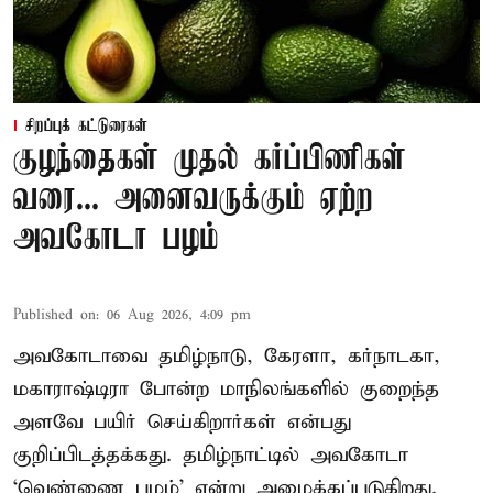
சிறப்புக் கட்டுரைகள்
குழந்தைகள் முதல் கர்ப்பிணிகள்
வரை... அனைவருக்கும் ஏற்ற
அவகோடா பழம்
Published on
:
06 Aug 2026, 4:09 pm
அவகோடாவை தமிழ்நாடு, கேரளா, கர்நாடகா,
மகாராஷ்டிரா போன்ற மாநிலங்களில் குறைந்த
அளவே பயிர் செய்கிறார்கள் என்பது
குறிப்பிடத்தக்கது. தமிழ்நாட்டில் அவகோடா
‘வெண்ணை பழம்’ என்று அழைக்கப்படுகிறது.