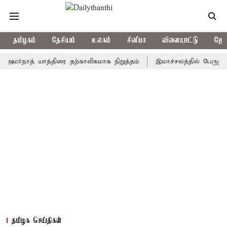
தமிழகம்
தேசியம்
உலகம்
சினிமா
விளையாட்டு
ஜோத
நாத் யாத்திரை தற்காலிகமாக நிறுத்தம்
இமாச்சலத்தில் பேருந்து விபத்
தமிழக செய்திகள்