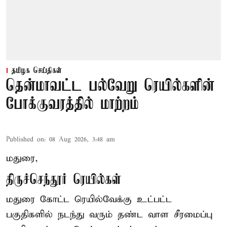
தமிழக செய்திகள்
தென்மாவட்ட பல்வேறு ரெயில்களின்
போக்குவரத்தில் மாற்றம்
Published on
:
08 Aug 2026, 3:48 am
மதுரை,
திருச்செந்தூர் ரெயில்கள்
மதுரை கோட்ட ரெயில்வேக்கு உட்பட்ட
பகுதிகளில் நடந்து வரும் தண்ட வாள சீரமைப்பு