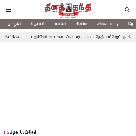
தமிழகம்
தேசியம்
உலகம்
சினிமா
விளையாட்டு
ஜோத
புதுச்சேரி சட்டசபையில் வரும் 24ம் தேதி பட்ஜெட் தாக்கல் செய்கிறார
தமிழக செய்திகள்