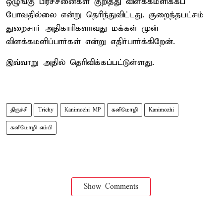
ஒழுங்கு பிரச்சனைகள் குறித்து விளக்கமளிக்கப்
போவதில்லை என்று தெரிந்துவிட்டது. குறைந்தபட்சம்
துறைசார் அதிகாரிகளாவது மக்கள் முன்
விளக்கமளிப்பார்கள் என்று எதிர்பார்க்கிறேன்.
இவ்வாறு அதில் தெரிவிக்கப்பட்டுள்ளது.
திருச்சி
Trichy
Kanimozhi MP
கனிமொழி
Kanimozhi
கனிமொழி எம்பி
Show Comments