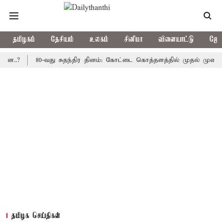
தமிழகம்
தேசியம்
உலகம்
சினிமா
விளையாட்டு
ஜோத
80-வது சுதந்திர தினம்: கோட்டை கொத்தளத்தில் முதல் முறையாக தேச
தமிழக செய்திகள்